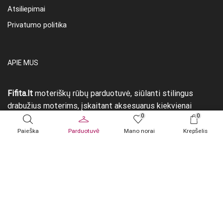
Atsiliepimai
Privatumo politika
APIE MUS
Fifita.lt
moteriškų rūbų parduotuvė, siūlanti stilingus
drabužius moterims, įskaitant aksesuarus kiekvienai
0
0
progai.
Paieška
Parduotuvė
Mano norai
Krepšelis
Facebook
Instagram
PRODUKTŲ ŽYMOS
akiniai nuo saulės
alpaka
alpakos vilna
angora
baby alpaka
baby suri alpaka
diržas