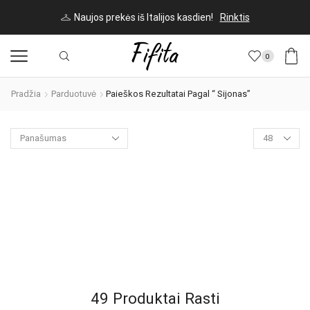
Naujos prekės iš Italijos kasdien!
Rinktis
0
Pradžia
Parduotuvė
Paieškos Rezultatai Pagal “ Sijonas”
Products
per
page
49
Produktai Rasti