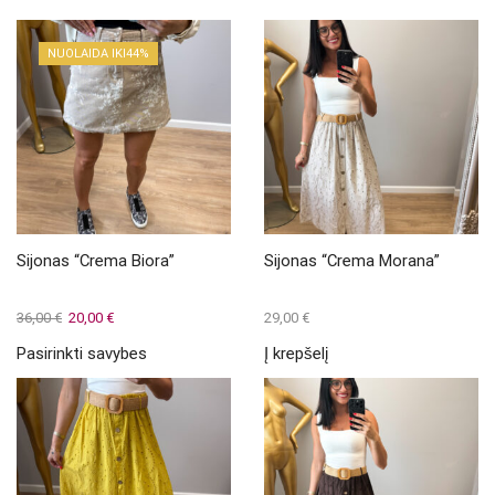
NUOLAIDA IKI
44%
Sijonas “Crema Biora”
Sijonas “Crema Morana”
Original
Current
36,00
€
20,00
€
29,00
€
price
price
This
Pasirinkti savybes
Į krepšelį
was:
is:
product
36,00 €.
20,00 €.
has
multiple
variants.
The
options
may