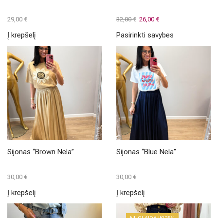
Original
Current
29,00
€
32,00
€
26,00
€
price
price
This
Į krepšelį
Pasirinkti savybes
was:
is:
product
32,00 €.
26,00 €.
has
multiple
variants.
The
options
may
be
chosen
on
the
product
page
Sijonas “Brown Nela”
Sijonas “Blue Nela”
30,00
€
30,00
€
Į krepšelį
Į krepšelį