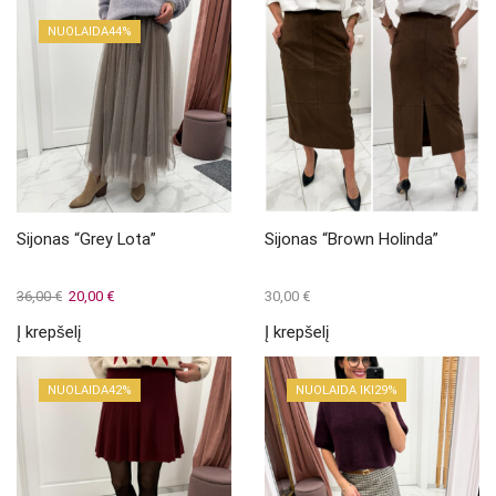
NUOLAIDA
44%
Sijonas “Grey Lota”
Sijonas “Brown Holinda”
Original
Current
36,00
€
20,00
€
30,00
€
price
price
Į krepšelį
Į krepšelį
was:
is:
36,00 €.
20,00 €.
NUOLAIDA
42%
NUOLAIDA IKI
29%