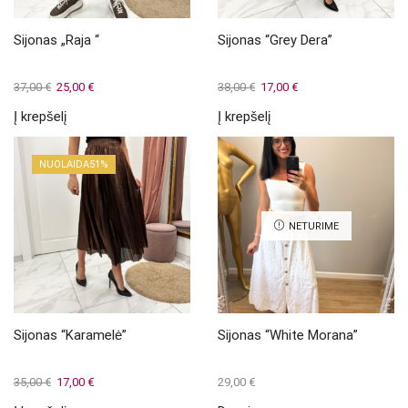
product
page
Sijonas „Raja “
Sijonas “Grey Dera”
Original
Current
Original
Current
37,00
€
25,00
€
38,00
€
17,00
€
price
price
price
price
Į krepšelį
Į krepšelį
was:
is:
was:
is:
37,00 €.
25,00 €.
38,00 €.
17,00 €.
NUOLAIDA
51%
NETURIME
Sijonas “Karamelė”
Sijonas “White Morana”
Original
Current
35,00
€
17,00
€
29,00
€
price
price