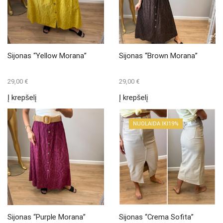
be
chosen
on
the
product
page
Sijonas “Yellow Morana”
Sijonas “Brown Morana”
29,00
€
29,00
€
Į krepšelį
Į krepšelį
NUOLAIDA IKI
19%
Sijonas “Purple Morana”
Sijonas “Crema Sofita”