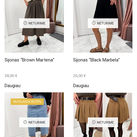
NETURIME
NETURIME
Sijonas “Brown Martena”
Sijonas “Black Marbela”
38,00
€
26,00
€
Daugiau
Daugiau
NUOLAIDA IKI
75%
NETURIME
NETURIME