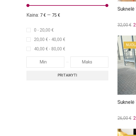
Suknelė
Kaina:
—
7 €
75 €
Or
32,00
€
2
0 -
20,00
€
pr
Į krepšel
w
20,00
€
-
40,00
€
32
NUOL
40,00
€
-
80,00
€
PRITAIKYTI
Suknelė 
Or
26,00
€
2
pr
Į krepšel
w