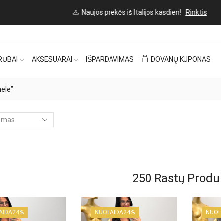
Naujos prekės iš Italijos kasdien!
Rinktis
RŪBAI
AKSESUARAI
IŠPARDAVIMAS
DOVANŲ KUPONAS
nele”
250
Rastų Produ
AIDA
24%
NUOLAIDA
24%
NUOL