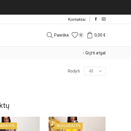
Kontaktai
Paieška
0,00
€
0
Grįžti atgal
Products
Rodyti
per
page
ktų
AIDA
19%
NUOLAIDA
19%