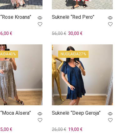
 “Rose Kroana”
Suknelė “Red Pero”
riginal
Current
Original
Current
36,00
€
56,00
€
30,00
€
rice
price
price
price
į
Į krepšelį
as:
is:
was:
is:
9,00 €.
36,00 €.
56,00 €.
30,00 €.
AIDA
40%
NUOLAIDA
27%
 “Moca Alsera”
Suknelė “Deep Geroja”
riginal
Current
Original
Current
15,00
€
26,00
€
19,00
€
rice
price
price
price