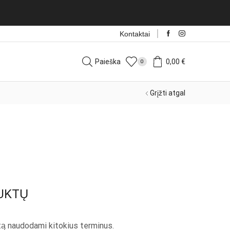
Nau
Kontaktai
Paieška
0,00
€
0
Grįžti atgal
UKTŲ
rtą naudodami kitokius terminus.