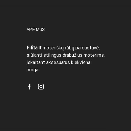
APIE MUS
Fifita.lt
moteriškų rūbų parduotuvė,
siūlanti stilingus drabužius moterims,
įskaitant aksesuarus kiekvienai
progai.
Facebook
Instagram