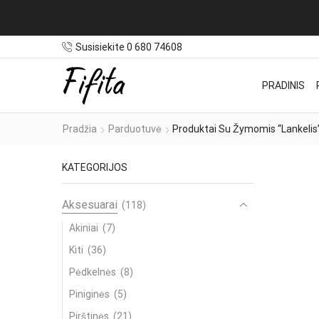
Pristatymas NEMOKAMAS užsakymams nuo 100€
Susisiekite 0 680 74608
PRADINIS
Pradžia
Parduotuvė
Produktai Su Žymomis “lankelis
KATEGORIJOS
Aksesuarai
(118)
Akiniai
(7)
Kiti
(36)
Pėdkelnės
(8)
Piniginės
(5)
Pirštinės
(21)