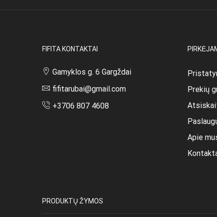
FIFITA KONTAKTAI
PIRKĖJA
Gamyklos g. 6 Gargždai
Pristaty
fifitarubai@gmail.com
Prekių g
Atsiska
+3706 807 4608
Paslaug
Apie mu
Kontakt
PRODUKTŲ ŽYMOS