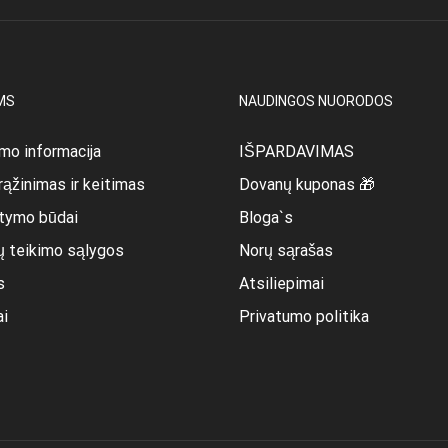
MS
NAUDINGOS NUORODOS
mo informacija
IŠPARDAVIMAS
rąžinimas ir keitimas
Dovanų kuponas 🎁
itymo būdai
Bloga`s
ų teikimo sąlygos
Norų sąrašas
s
Atsiliepimai
ai
Privatumo politika