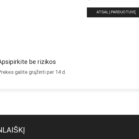
ATGAL Į PARDUOTUVĘ
Apsipirkite be rizikos
rekes galite grąžinti per 14 d.
LAIŠKĮ