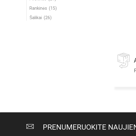
Rankinės
(15)
Šalikai
(26)
Kita
(11)
Rūbai
(1076)
Kelnės
(156)
Kombinezonai
(12)
Komplektai
(82)
P
Liemenės
(11)
Megztiniai
(165)
Palaidinės
(246)
Sijonai / Šortai
(66)
Striukės / Paltai
(58)
Suknelės
(250)
PRENUMERUOKITE NAUJIEN
Švarkai
(33)