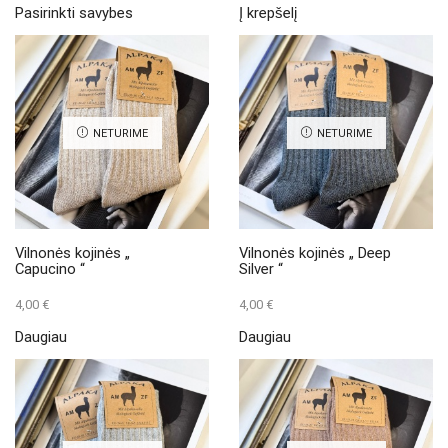
Pasirinkti savybes
Į krepšelį
product
has
multiple
variants.
The
options
may
NETURIME
NETURIME
be
chosen
on
the
product
page
Vilnonės kojinės „
Vilnonės kojinės „ Deep
Capucino “
Silver “
4,00
€
4,00
€
Daugiau
Daugiau