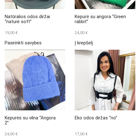
the
the
product
product
page
page
Natūralios odos diržai
Kepurė su angora “Green
“nature soft”
rabbit”
19,00
€
24,00
€
This
Pasirinkti savybes
Į krepšelį
product
has
multiple
variants.
The
options
may
be
chosen
on
the
product
page
Kepurės su vilna “Angora
Eko odos diržas “no”
2”
24,00
€
17,00
€
This