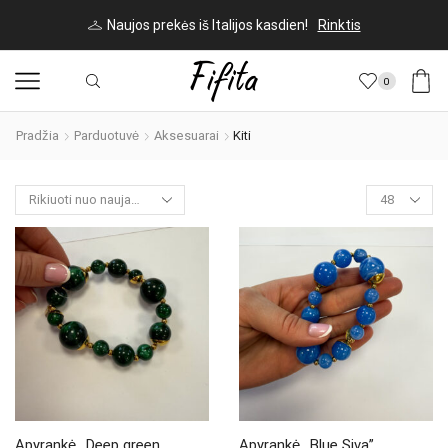
Naujos prekės iš Italijos kasdien!
Rinktis
0
Pradžia
Parduotuvė
Aksesuarai
Kiti
Products
per
page
Apyrankė ,,Deep green
Apyrankė ,,Blue Siva”