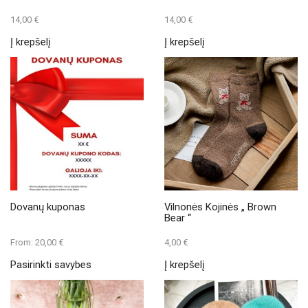
14,00
€
14,00
€
Į krepšelį
Į krepšelį
Dovanų kuponas
Vilnonės Kojinės „ Brown
Bear “
From:
20,00
€
4,00
€
This
Pasirinkti savybes
Į krepšelį
product
has
multiple
variants.