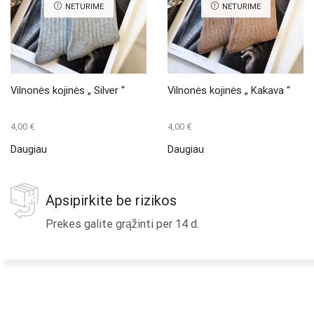
NETURIME
NETURIME
Vilnonės kojinės „ Silver “
Vilnonės kojinės „ Kakava “
4,00
€
4,00
€
Daugiau
Daugiau
Apsipirkite be rizikos
Prekes galite grąžinti per 14 d.