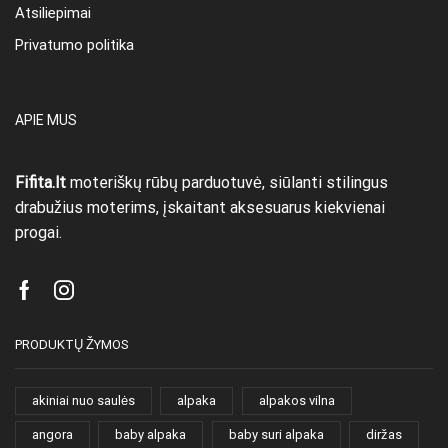
Atsiliepimai
Privatumo politika
APIE MUS
Fifita.lt
moteriškų rūbų parduotuvė, siūlanti stilingus
drabužius moterims, įskaitant aksesuarus kiekvienai
progai.
Facebook
Instagram
PRODUKTŲ ŽYMOS
akiniai nuo saulės
alpaka
alpakos vilna
angora
baby alpaka
baby suri alpaka
diržas