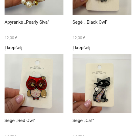
Apyrankė ,,Pearly Siva”
Segė ,, Black Owl”
12,00
€
12,00
€
Į krepšelį
Į krepšelį
Segė ,,Red Owl”
Segė ,,Cat”