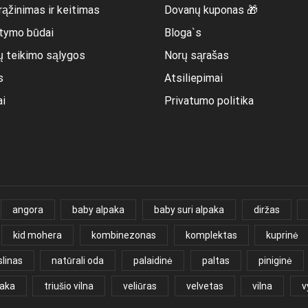
rąžinimas ir keitimas
Dovanų kuponas 🎁
itymo būdai
Bloga`s
ų teikimo sąlygos
Norų sąrašas
s
Atsiliepimai
ai
Privatumo politika
angora
baby alpaka
baby suri alpaka
diržas
kid mohera
kombinezonas
komplektas
kuprinė
linas
natūrali oda
palaidinė
paltas
piniginė
paka
triušio vilna
veliūras
velvetas
vilna
v