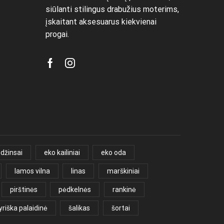
siūlanti stilingus drabužius moterims,
įskaitant aksesuarus kiekvienai
progai.
Facebook
Instagram
džinsai
eko kailiniai
eko oda
lamos vilna
linas
marškiniai
pirštinės
pėdkelnės
rankinė
yriška palaidinė
šalikas
šortai