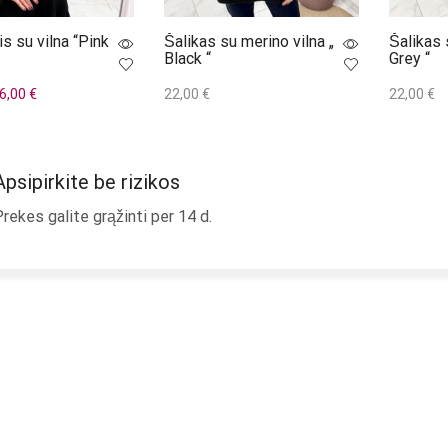
s su vilna “Pink
Šalikas su merino vilna „
Šalikas 
Black “
Grey “
iginal
Current
6,00
€
22,00
€
22,00
€
ice
price
į
Į krepšelį
Į krepšel
as:
is:
,00 €.
46,00 €.
Apsipirkite be rizikos
rekes galite grąžinti per 14 d.