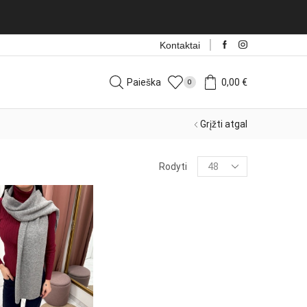
Kontaktai
Paieška
0,00
€
0
Grįžti atgal
Products
Rodyti
per
page