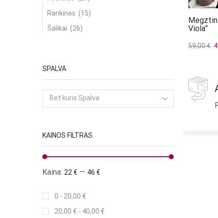
Rankinės
(15)
Megztini
Viola”
Šalikai
(26)
Kita
(11)
Or
59,00
€
4
pr
Rūbai
(1076)
Į krepšel
w
SPALVA
Kelnės
(156)
59
Kombinezonai
(12)
Bet kuris Spalva
P
Komplektai
(82)
Liemenės
(11)
KAINOS FILTRAS
Megztiniai
(165)
Palaidinės
(246)
Sijonai / Šortai
(66)
Kaina:
—
22 €
46 €
Striukės / Paltai
(58)
0 -
20,00
€
Suknelės
(250)
20,00
€
-
40,00
€
Švarkai
(33)