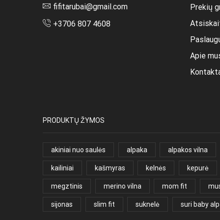
fifitarubai@gmail.com
Prekių g
Atsiska
+3706 807 4608
Paslaug
Apie mu
Kontakt
PRODUKTŲ ŽYMOS
akiniai nuo saulės
alpaka
alpakos vilna
kailiniai
kašmyras
kelnės
kepurė
megztinis
merino vilna
mom fit
mus
sijonas
slim fit
suknelė
suri baby al