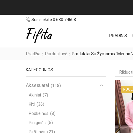
Susisiekite 0 680 74608
PRADINIS
Pradžia
Parduotuvė
Produktai Su Žymomis “merino V
KATEGORIJOS
Aksesuarai
(118)
NUOL
Akiniai
(7)
Kiti
(36)
Pėdkelnės
(8)
Piniginės
(5)
Pirštinės
(21)