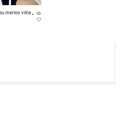
su merino vilna „
į