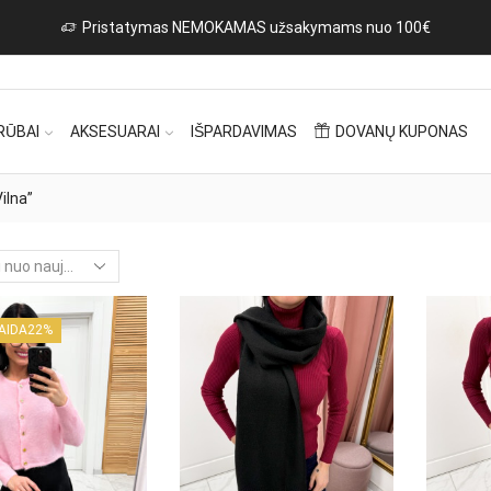
Pristatymas NEMOKAMAS užsakymams nuo 100€
RŪBAI
AKSESUARAI
IŠPARDAVIMAS
DOVANŲ KUPONAS
ilna”
AIDA
22%