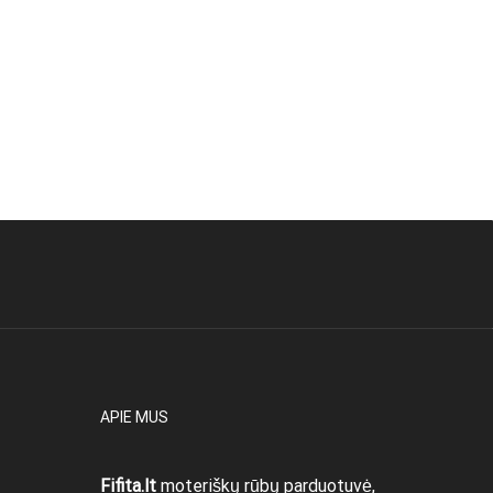
APIE MUS
Fifita.lt
moteriškų rūbų parduotuvė,