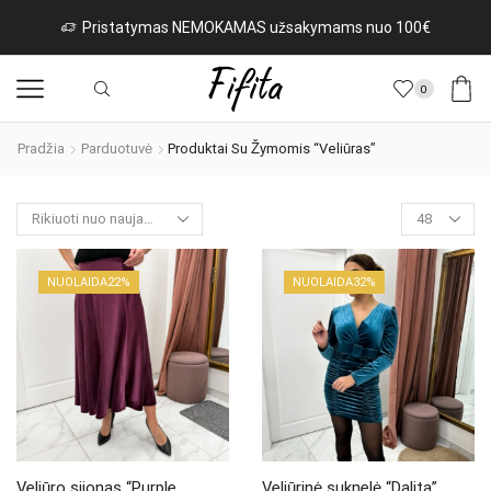
Pristatymas NEMOKAMAS užsakymams nuo 100€
0
Pradžia
Parduotuvė
Produktai Su Žymomis “veliūras”
Products
per
page
NUOLAIDA
22%
NUOLAIDA
32%
Veliūro sijonas “Purple
Veliūrinė suknelė “Dalita”