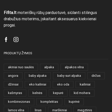
Fifita.lt
moteriškų rūbų parduotuvė, siūlanti stilingus
drabužius moterims, įskaitant aksesuarus kiekvienai
progai.
Facebook
Instagram
PRODUKTŲ ŽYMOS
akiniai nuo saulės
alpaka
alpakos vilna
angora
baby alpaka
baby suri alpaka
diržas
džinsai
eko kailiniai
eko oda
kailiniai
kašmyras
kelnės
kepurė
kid mohera
kombinezonas
komplektas
kuprinė
lamos vilna
linas
marškiniai
megztinis