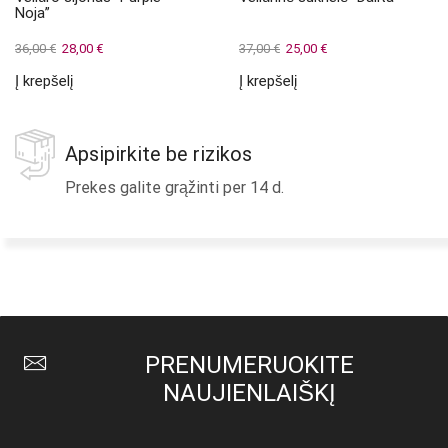
Noja”
Original
Current
Original
Current
36,00
€
28,00
€
37,00
€
25,00
€
price
price
price
price
Į krepšelį
Į krepšelį
was:
is:
was:
is:
36,00 €.
28,00 €.
37,00 €.
25,00 €.
Apsipirkite be rizikos
Prekes galite grąžinti per 14 d.
PRENUMERUOKITE
NAUJIENLAIŠKĮ