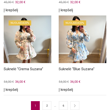
Original
Current
Original
Current
45,00
€
32,00
€
45,00
€
32,00
€
price
price
price
price
Į krepšelį
Į krepšelį
was:
is:
was:
is:
45,00 €.
32,00 €.
45,00 €.
32,00 €.
NUOLAIDA
33%
NUOLAIDA
33%
Suknelė “Crema Suzana”
Suknelė “Blue Suzana”
Original
Current
Original
Current
54,00
€
36,00
€
54,00
€
36,00
€
price
price
price
price
Į krepšelį
Į krepšelį
was:
is:
was:
is:
54,00 €.
36,00 €.
54,00 €.
36,00 €.
…
1
2
6