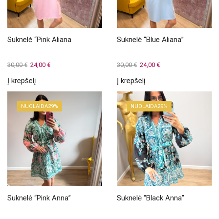
Suknelė “Pink Aliana
Suknelė “Blue Aliana”
Original
Current
Original
Current
30,00
€
24,00
€
30,00
€
24,00
€
price
price
price
price
Į krepšelį
Į krepšelį
was:
is:
was:
is:
30,00 €.
24,00 €.
30,00 €.
24,00 €.
NUOLAIDA
29%
NUOLAIDA
29%
Suknelė “Pink Anna”
Suknelė “Black Anna”