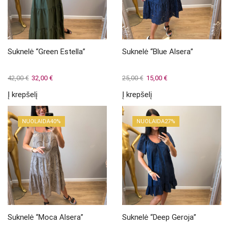
Suknelė “Green Estella”
Suknelė “Blue Alsera”
Original
Current
Original
Current
42,00
€
32,00
€
25,00
€
15,00
€
price
price
price
price
Į krepšelį
Į krepšelį
was:
is:
was:
is:
42,00 €.
32,00 €.
25,00 €.
15,00 €.
NUOLAIDA
40%
NUOLAIDA
27%
Suknelė “Moca Alsera”
Suknelė “Deep Geroja”