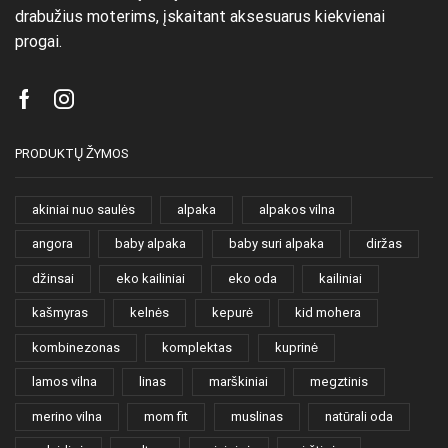
drabužius moterims, įskaitant aksesuarus kiekvienai
progai.
Facebook
Instagram
PRODUKTŲ ŽYMOS
akiniai nuo saulės
alpaka
alpakos vilna
angora
baby alpaka
baby suri alpaka
diržas
džinsai
eko kailiniai
eko oda
kailiniai
kašmyras
kelnės
kepurė
kid mohera
kombinezonas
komplektas
kuprinė
lamos vilna
linas
marškiniai
megztinis
merino vilna
mom fit
muslinas
natūrali oda