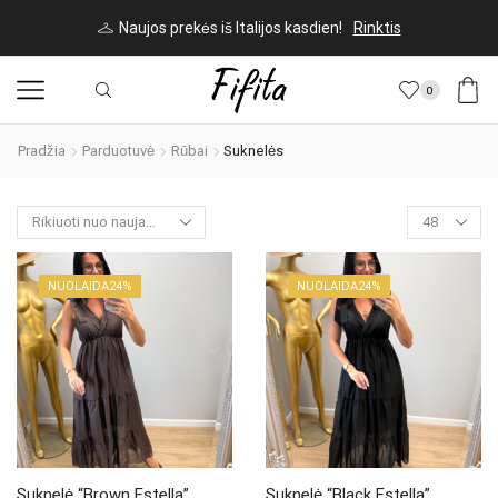
Naujos prekės iš Italijos kasdien!
Rinktis
0
Pradžia
Parduotuvė
Rūbai
Suknelės
Products
per
page
NUOLAIDA
24%
NUOLAIDA
24%
Suknelė “Brown Estella”
Suknelė “Black Estella”