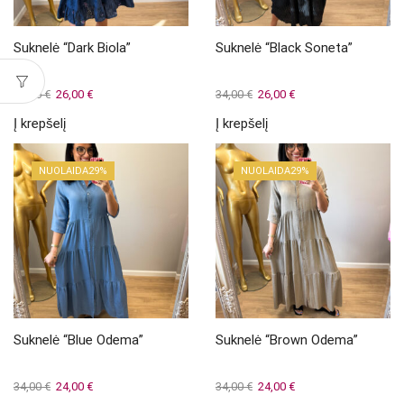
Suknelė “Dark Biola”
Suknelė “Black Soneta”
Original
Current
Original
Current
36,00
€
26,00
€
34,00
€
26,00
€
price
price
price
price
Į krepšelį
Į krepšelį
was:
is:
was:
is:
36,00 €.
26,00 €.
34,00 €.
26,00 €.
NUOLAIDA
29%
NUOLAIDA
29%
Suknelė “Blue Odema”
Suknelė “Brown Odema”
Original
Current
Original
Current
34,00
€
24,00
€
34,00
€
24,00
€
price
price
price
price