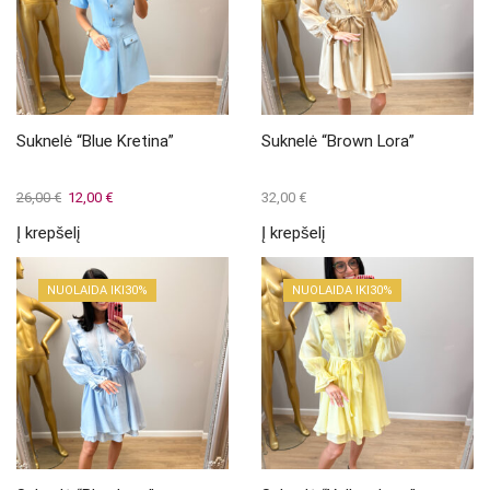
Suknelė “Blue Kretina”
Suknelė “Brown Lora”
Original
Current
26,00
€
12,00
€
32,00
€
price
price
Į krepšelį
Į krepšelį
was:
is:
26,00 €.
12,00 €.
NUOLAIDA IKI
30%
NUOLAIDA IKI
30%