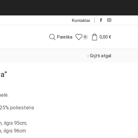
Kontaktai
Paieška
0,00
€
0
Grįžti atgal
a”
nelė.
 25% poliesteris
 ilgis 95cm;
, ilgis 96cm