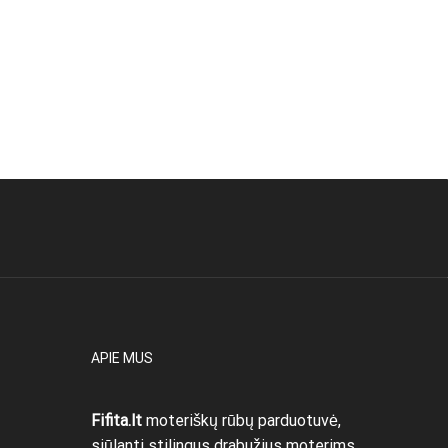
APIE MUS
Fifita.lt
moteriškų rūbų parduotuvė,
siūlanti stilingus drabužius moterims,