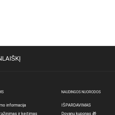
LAIŠKĮ
MS
NAUDINGOS NUORODOS
mo informacija
IŠPARDAVIMAS
rąžinimas ir keitimas
Dovanų kuponas 🎁