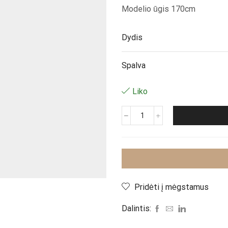
Modelio ūgis 170cm
Dydis
Spalva
Liko
produkto
kiekis:
Suknelė
"Brown
Lora"
Pridėti į mėgstamus
Dalintis: