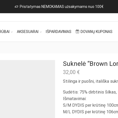
Pristatymas NEMOKAMAS užsakymams nuo 100€
RŪBAI
AKSESUARAI
IŠPARDAVIMAS
DOVANŲ KUPONAS
Suknelė “Brown Lor
32,00
€
Stilinga ir puošni, itališka suk
Sudėtis: 75% dirbtinis šilkas,
Išmatavimai:
S/M DYDIS per krūtinę 100cm,
M/L DYDIS per krūtinę 106cm