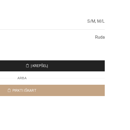
S/M, M/L
Ruda
Į KREPŠELĮ
ARBA
PIRKTI IŠKART