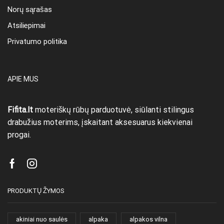
Norų sąrašas
Atsiliepimai
Privatumo politika
APIE MUS
Fifita.lt
moteriškų rūbų parduotuvė, siūlanti stilingus
drabužius moterims, įskaitant aksesuarus kiekvienai
progai.
Facebook
Instagram
PRODUKTŲ ŽYMOS
akiniai nuo saulės
alpaka
alpakos vilna