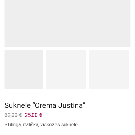
Suknelė “Crema Justina”
Original
Current
32,00
€
25,00
€
price
price
Stilinga, itališka, viskozės suknelė.
was:
is:
32,00 €.
25,00 €.