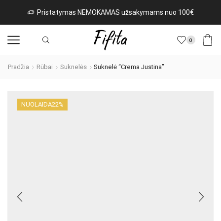
istatymas NEMOKAMAS užsakymams nuo 100€
Na
0
Pradžia
Rūbai
Suknelės
Suknelė “Crema Justina”
NUOLAIDA
22%