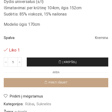
Dydis universalus (s/l)
Išmatavimai: per krūtinę 104cm, ilgis 152cm
Sudėtis: 85% viskozė, 15% nailonas
Modelio ūgis 170cm
Spalva
Kreminė
Liko 1
Į KREPŠELĮ
produkto
kiekis:
ARBA
Suknelė
"Crema
Justina"
PIRKTI IŠKART
Pridėti į mėgstamus
Kategorijos:
Rūbai
,
Suknelės
Žyma:
suknelė