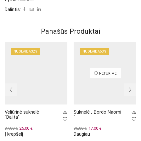
Dalintis:
Panašūs Produktai
NUOLAIDA
32%
NUOLAIDA
53%
NETURIME
Veliūrinė suknelė
Suknelė „ Bordo Naomi
“Dalita”
“
Original
Current
Original
Current
37,00
€
25,00
€
36,00
€
17,00
€
Į krepšelį
Daugiau
price
price
price
price
was:
is:
was:
is: