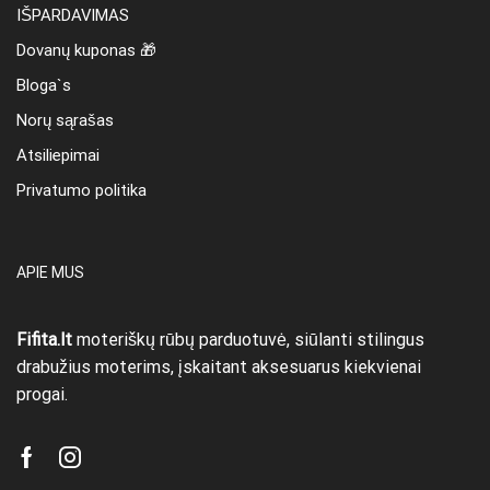
IŠPARDAVIMAS
Dovanų kuponas 🎁
Bloga`s
Norų sąrašas
Atsiliepimai
Privatumo politika
APIE MUS
Fifita.lt
moteriškų rūbų parduotuvė, siūlanti stilingus
drabužius moterims, įskaitant aksesuarus kiekvienai
progai.
Facebook
Instagram