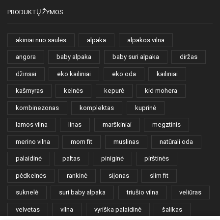
PRODUKTŲ ŽYMOS
akiniai nuo saulės
alpaka
alpakos vilna
angora
baby alpaka
baby suri alpaka
diržas
džinsai
eko kailiniai
eko oda
kailiniai
kašmyras
kelnės
kepurė
kid mohera
kombinezonas
komplektas
kuprinė
lamos vilna
linas
marškiniai
megztinis
merino vilna
mom fit
muslinas
natūrali oda
palaidinė
paltas
piniginė
pirštinės
pėdkelnės
rankinė
sijonas
slim fit
suknelė
suri baby alpaka
triušio vilna
veliūras
velvetas
vilna
vyriška palaidinė
šalikas