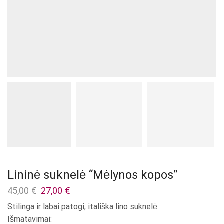
Lininė suknelė “Mėlynos kopos”
Original
Current
45,00
€
27,00
€
price
price
Stilinga ir labai patogi, itališka lino suknelė.
was:
is:
Išmatavimai:
45,00 €.
27,00 €.