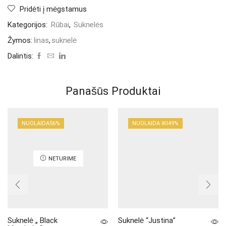
Pridėti į mėgstamus
Kategorijos:
Rūbai
,
Suknelės
Žymos:
linas
,
suknelė
Dalintis:
Panašūs Produktai
NUOLAIDA
56%
NUOLAIDA IKI
49%
NETURIME
Suknelė „ Black
Suknelė “Justina”