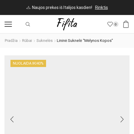
Naujos prekės iš Italijos kasdien!
Rinktis
0
Pradžia
Rūbai
Suknelės
Lininė Suknelė “Mėlynos Kopos”
NUOLAIDA IKI
40%