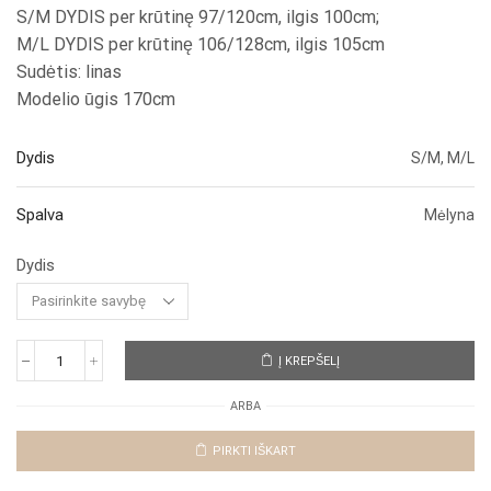
S/M DYDIS per krūtinę 97/120cm, ilgis 100cm;
M/L DYDIS per krūtinę 106/128cm, ilgis 105cm
Sudėtis: linas
Modelio ūgis 170cm
Dydis
S/M, M/L
Spalva
Mėlyna
Dydis
Į KREPŠELĮ
produkto
kiekis:
ARBA
Lininė
suknelė
"Mėlynos
PIRKTI IŠKART
kopos"