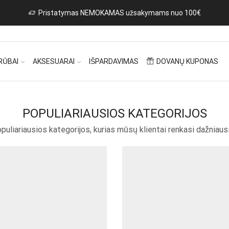
Naujos prekės iš Italijos kasdien!
Rinktis
RŪBAI
AKSESUARAI
IŠPARDAVIMAS
DOVANŲ KUPONAS
POPULIARIAUSIOS KATEGORIJOS
puliariausios kategorijos, kurias mūsų klientai renkasi dažniausi