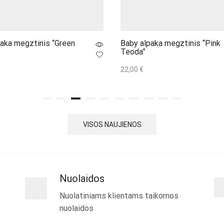
aka megztinis “Green
Baby alpaka megztinis “Pink
Teoda”
22,00
€
į
Į krepšelį
VISOS NAUJIENOS
Nuolaidos
Nuolatiniams klientams taikomos
nuolaidos