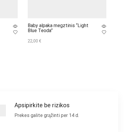
Baby alpaka megztinis “Light
Baby a
Blue Teoda”
Teoda”
22,00
€
22,00
€
Į krepšelį
Į krepše
Apsipirkite be rizikos
Prekes galite grąžinti per 14 d.