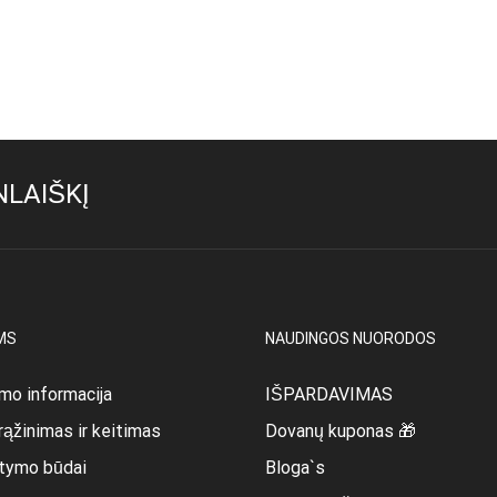
LAIŠKĮ
MS
NAUDINGOS NUORODOS
mo informacija
IŠPARDAVIMAS
rąžinimas ir keitimas
Dovanų kuponas 🎁
itymo būdai
Bloga`s