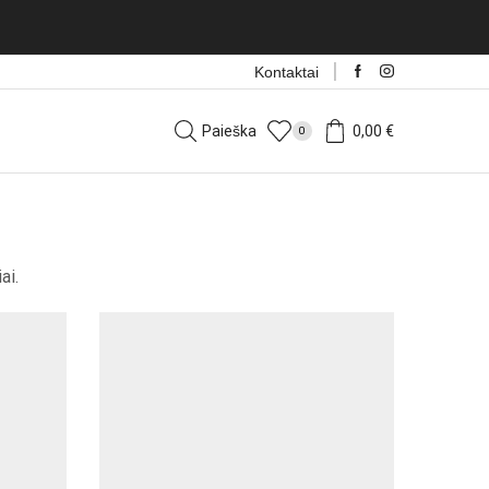
Kontaktai
Paieška
0,00
€
0
ai.