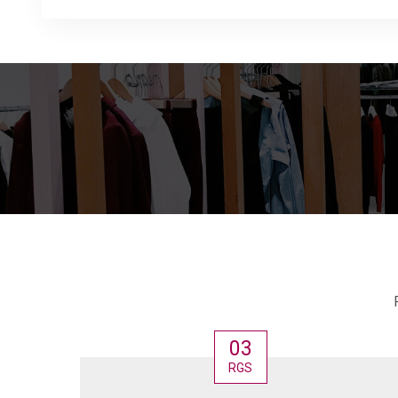
03
RGS