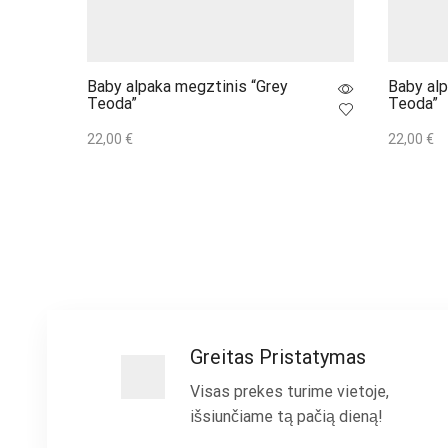
Baby alpaka megztinis “Grey
Baby alp
Teoda”
Teoda”
22,00
€
22,00
€
Į krepšelį
Į krepšel
Greitas Pristatymas
Visas prekes turime vietoje,
išsiunčiame tą pačią dieną!