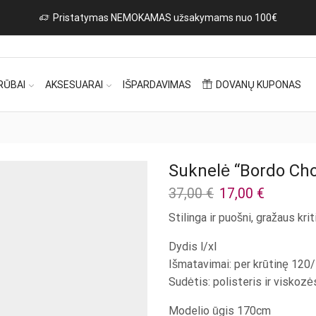
Naujos
RŪBAI
AKSESUARAI
IŠPARDAVIMAS
DOVANŲ KUPONAS
Suknelė “Bordo Cho
Original
Current
37,00
€
17,00
€
price
price
Stilinga ir puošni, gražaus kr
was:
is:
37,00 €.
17,00 €.
Dydis l/xl
Išmatavimai: per krūtinę 120
Sudėtis: polisteris ir viskozė
Modelio ūgis 170cm