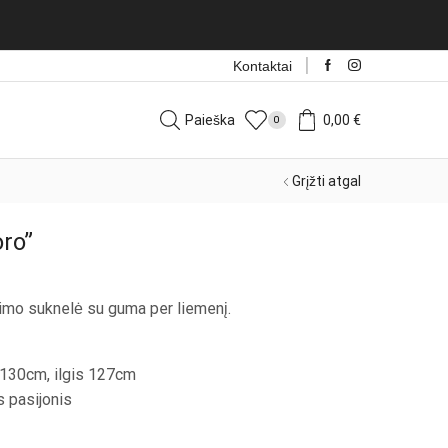
 prekės iš Italijos kasdien!
Rinktis
Kontaktai
Paieška
0,00
€
0
Grįžti atgal
ro”
itimo suknelė su guma per liemenį.
/130cm, ilgis 127cm
s pasijonis