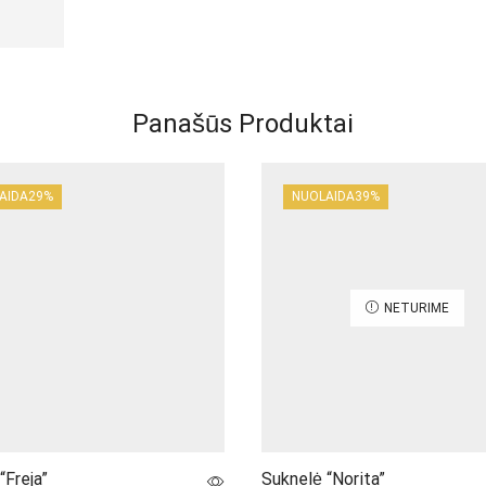
Panašūs Produktai
AIDA
29%
NUOLAIDA
39%
NETURIME
“Freja”
Suknelė “Norita”