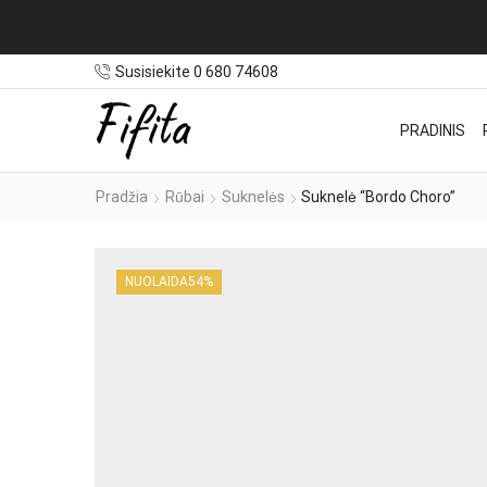
Susisiekite 0 680 74608
PRADINIS
Pradžia
Rūbai
Suknelės
Suknelė “Bordo Choro”
NUOLAIDA
54%