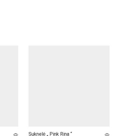
NUO
Suknelė „ Pink Rina “
Suknelė