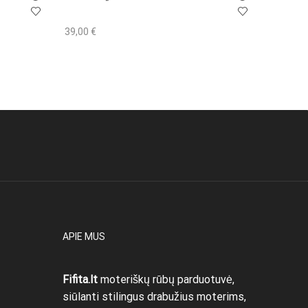
39,00
€
42,00
€
Į krepšelį
Į krepše
APIE MUS
Fifita.lt
moteriškų rūbų parduotuvė,
siūlanti stilingus drabužius moterims,