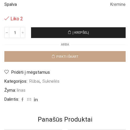
Spalva
Kreminė
Liko 2
Į KREPŠELĮ
produkto
kiekis:
ARBA
Lino
suknelė
"Crema
PIRKTI IŠKART
Sigera"
Pridėti į mėgstamus
Kategorijos:
Rūbai
,
Suknelės
Žyma:
linas
Dalintis:
Panašūs Produktai