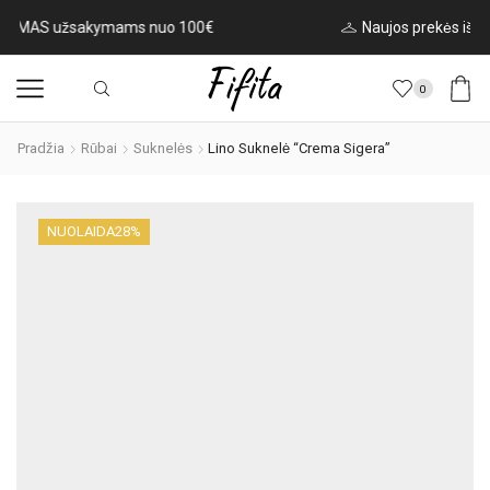
Naujos prekės iš Italijos kasdien!
Rinktis
0
Pradžia
Rūbai
Suknelės
Lino Suknelė “Crema Sigera”
NUOLAIDA
28%