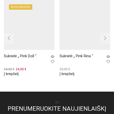
NUOLAIDA
29%
Suknelė „ Pink Doll “
Suknelė „ Pink Rina “
Original
Current
34,00
€
24,00
€
39,00
€
Į krepšelį
Į krepšelį
price
price
was:
is:
34,00 €.
24,00 €.
PRENUMERUOKITE NAUJIENLAIŠKĮ