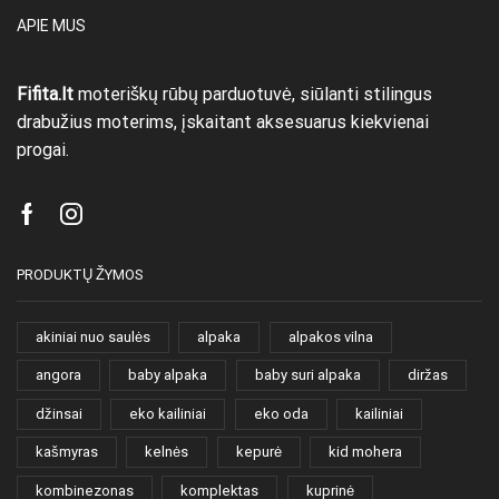
APIE MUS
Fifita.lt
moteriškų rūbų parduotuvė, siūlanti stilingus
drabužius moterims, įskaitant aksesuarus kiekvienai
progai.
Facebook
Instagram
PRODUKTŲ ŽYMOS
akiniai nuo saulės
alpaka
alpakos vilna
angora
baby alpaka
baby suri alpaka
diržas
džinsai
eko kailiniai
eko oda
kailiniai
kašmyras
kelnės
kepurė
kid mohera
kombinezonas
komplektas
kuprinė