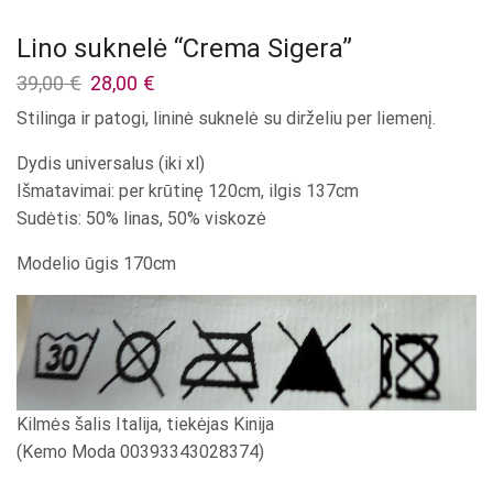
Lino suknelė “Crema Sigera”
Original
Current
39,00
€
28,00
€
price
price
Stilinga ir patogi, lininė suknelė su dirželiu per liemenį.
was:
is:
39,00 €.
28,00 €.
Dydis universalus (iki xl)
Išmatavimai: per krūtinę 120cm, ilgis 137cm
Sudėtis: 50% linas, 50% viskozė
Modelio ūgis 170cm
Kilmės šalis Italija, tiekėjas Kinija
(Kemo Moda 00393343028374)