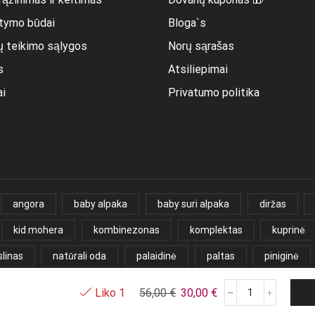
itymo būdai
Bloga`s
ų teikimo sąlygos
Norų sąrašas
s
Atsiliepimai
ai
Privatumo politika
angora
baby alpaka
baby suri alpaka
diržas
kid mohera
kombinezonas
komplektas
kuprinė
linas
natūrali oda
palaidinė
paltas
piniginė
paka
triušio vilna
veliūras
velvetas
vilna
v
Original price was: 56,00 €.
Current price is: 30,
56,00
€
30,00
€
Liko 1
produkto
kiekis: