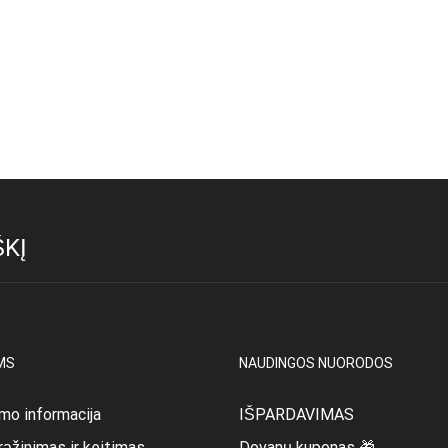
KĮ
MS
NAUDINGOS NUORODOS
mo informacija
IŠPARDAVIMAS
rąžinimas ir keitimas
Dovanų kuponas 🎁