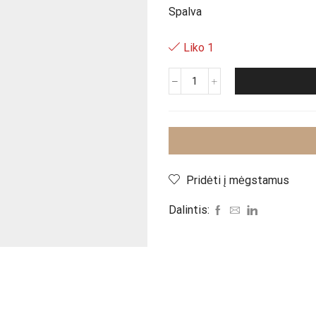
Spalva
Liko 1
produkto
kiekis:
Suknelė
"Red
Pero"
Pridėti į mėgstamus
Dalintis: