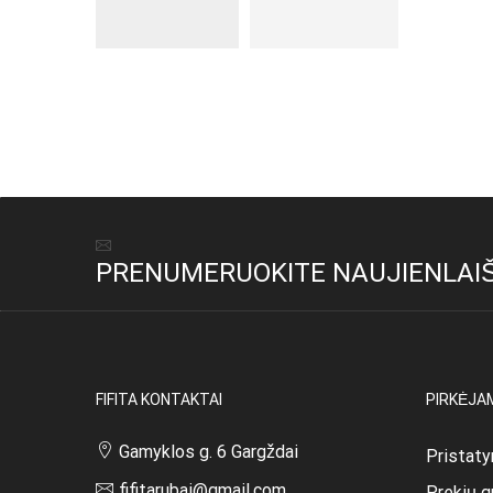
PRENUMERUOKITE NAUJIENLAIŠ
FIFITA KONTAKTAI
PIRKĖJA
Gamyklos g. 6 Gargždai
Pristaty
fifitarubai@gmail.com
Prekių g