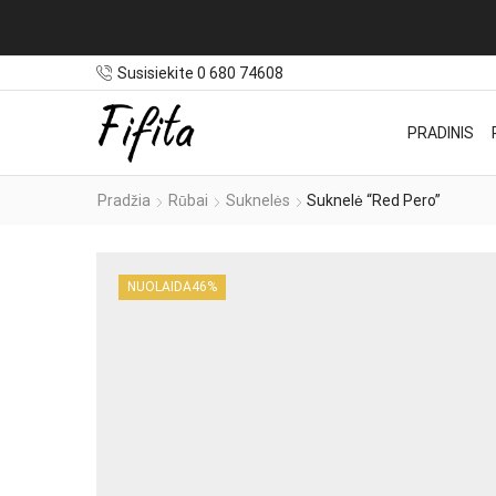
Susisiekite 0 680 74608
PRADINIS
Pradžia
Rūbai
Suknelės
Suknelė “Red Pero”
NUOLAIDA
46%