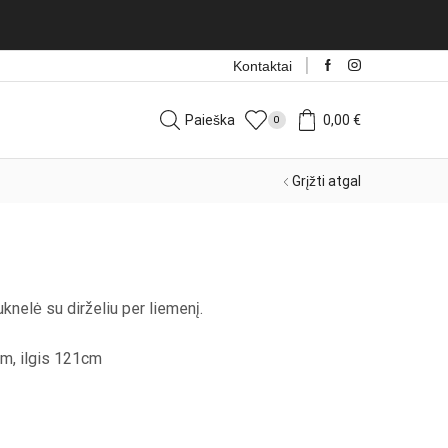
Kontaktai
Paieška
0,00
€
0
Grįžti atgal
uknelė su dirželiu per liemenį.
xm, ilgis 121cm