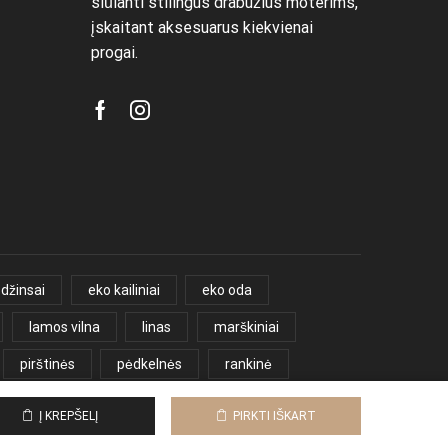
siūlanti stilingus drabužius moterims,
įskaitant aksesuarus kiekvienai
progai.
Facebook
Instagram
džinsai
eko kailiniai
eko oda
lamos vilna
linas
marškiniai
pirštinės
pėdkelnės
rankinė
yriška palaidinė
šalikas
šortai
00 €.
Į KREPŠELĮ
PIRKTI IŠKART