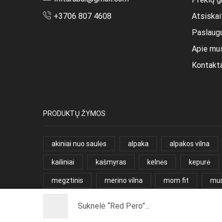
Atsiska
+3706 807 4608
Paslaug
Apie mu
Kontakt
PRODUKTŲ ŽYMOS
akiniai nuo saulės
alpaka
alpakos vilna
kailiniai
kašmyras
kelnės
kepurė
megztinis
merino vilna
mom fit
mus
sijonas
slim fit
suknelė
suri baby al
Suknelė “Red Pero”...