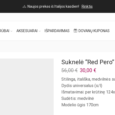
Naujos prekės iš Italijos kasdien!
Rinktis
RŪBAI
AKSESUARAI
IŠPARDAVIMAS
DOVANŲ KUPONAS
Suknelė “Red Pero”
Original
Current
56,00
€
30,00
€
price
price
Stilinga, itališka, medvilnės s
was:
is:
Dydis universalus (s/l)
56,00 €.
30,00 €.
Išmatavimai: per krūtinę 124
Sudėtis: medvilnė
Modelio ūgis 170cm