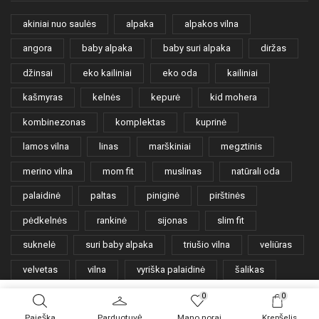
akiniai nuo saulės
alpaka
alpakos vilna
angora
baby alpaka
baby suri alpaka
diržas
džinsai
eko kailiniai
eko oda
kailiniai
kašmyras
kelnės
kepurė
kid mohera
kombinezonas
komplektas
kuprinė
lamos vilna
linas
marškiniai
megztinis
merino vilna
mom fit
muslinas
natūrali oda
palaidinė
paltas
piniginė
pirštinės
pėdkelnės
rankinė
sijonas
slim fit
suknelė
suri baby alpaka
triušio vilna
veliūras
velvetas
vilna
vyriška palaidinė
šalikas
šortai
0
0
Paieška
Parduotuvė
Mano norai
Krepšelis