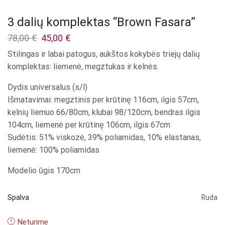
3 dalių komplektas “Brown Fasara”
Original
Current
78,00
€
45,00
€
price
price
Stilingas ir labai patogus, aukštos kokybės triejų dalių
was:
is:
komplektas: liemenė, megztukas ir kelnės.
78,00 €.
45,00 €.
Dydis universalus (s/l)
Išmatavimai: megztinis per krūtinę 116cm, ilgis 57cm,
kelnių liemuo 66/80cm, klubai 98/120cm, bendras ilgis
104cm, liemenė per krūtinę 106cm, ilgis 67cm
Sudėtis: 51% viskozė, 39% poliamidas, 10% elastanas,
liemenė: 100% poliamidas
Modelio ūgis 170cm
Spalva
Ruda
Neturime