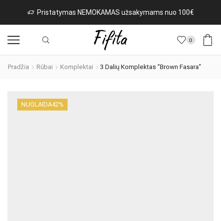
 100€
Naujos prekės iš Italijos kasdien!
Rinktis
0
Pradžia
Rūbai
Komplektai
3 Dalių Komplektas “Brown Fasara”
NUOLAIDA
42%