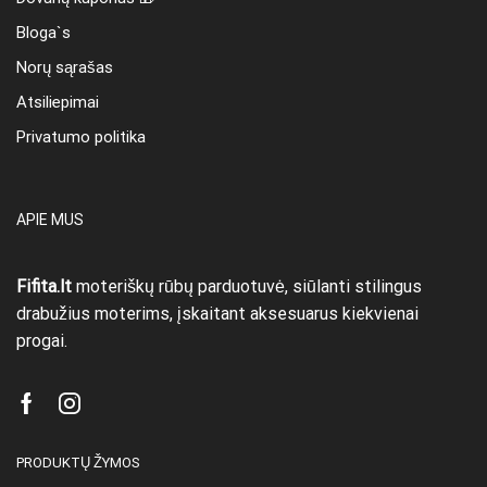
Bloga`s
Norų sąrašas
Atsiliepimai
Privatumo politika
APIE MUS
Fifita.lt
moteriškų rūbų parduotuvė, siūlanti stilingus
drabužius moterims, įskaitant aksesuarus kiekvienai
progai.
Facebook
Instagram
PRODUKTŲ ŽYMOS