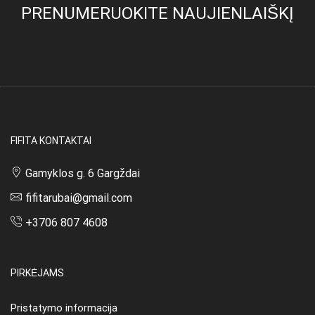
PRENUMERUOKITE NAUJIENLAIŠKĮ
may
be
chosen
on
the
product
page
FIFITA KONTAKTAI
Gamyklos g. 6 Gargždai
fifitarubai@gmail.com
+3706 807 4608
PIRKĖJAMS
Pristatymo informacija