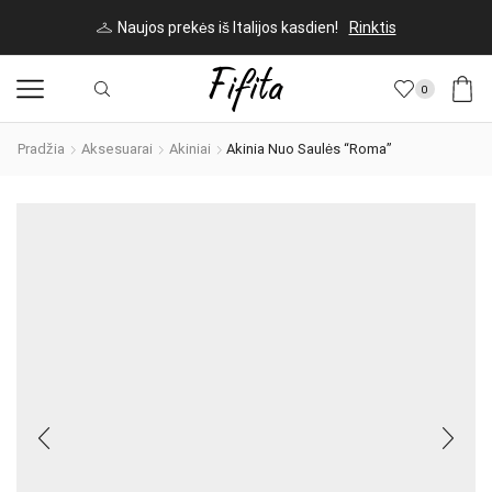
Naujos prekės iš Italijos kasdien!
Rinktis
0
Pradžia
Aksesuarai
Akiniai
Akinia Nuo Saulės “Roma”