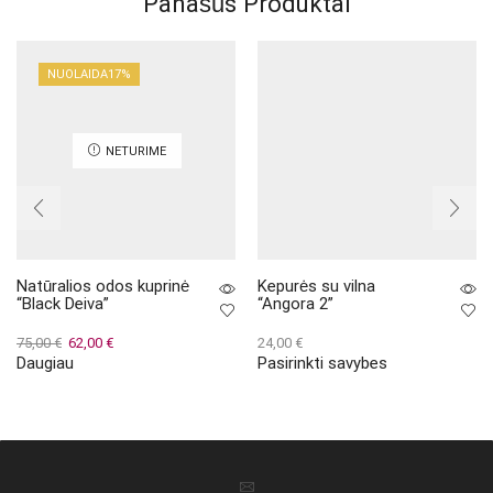
Panašūs Produktai
NUOLAIDA
17%
NETURIME
Natūralios odos kuprinė
Kepurės su vilna
“Black Deiva”
“Angora 2”
Original
Current
75,00
€
62,00
€
24,00
€
Daugiau
Pasirinkti savybes
price
price
This
was:
is:
product
75,00 €.
62,00 €.
has
multiple
variants.
The
options