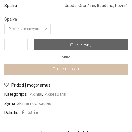
Spalva
Juoda, Oranžinė, Raudona, Rožinė
Spalva
Į KREPŠELĮ
produkto
kiekis:
ARBA
Akinia
nuo
saulės
PIRKTI IŠKART
"Roma"
Pridėti į mėgstamus
Kategorijos:
Akiniai
,
Aksesuarai
Žyma:
akiniai nuo saulės
Dalintis: