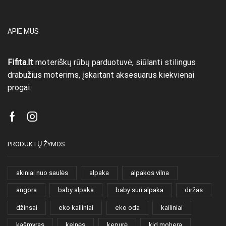
APIE MUS
Fifita.lt
moteriškų rūbų parduotuvė, siūlanti stilingus
drabužius moterims, įskaitant aksesuarus kiekvienai
progai.
Facebook
Instagram
PRODUKTŲ ŽYMOS
akiniai nuo saulės
alpaka
alpakos vilna
angora
baby alpaka
baby suri alpaka
diržas
džinsai
eko kailiniai
eko oda
kailiniai
kašmyras
kelnės
kepurė
kid mohera