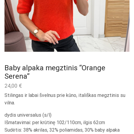
Baby alpaka megztinis “Orange
Serena”
24,00
€
Stilingas ir labai švelnus prie kūno, itališkas megztinis su
vilna.
dydis universalus (s/l)
Išmatavimai: per krūtinę 102/110cm, ilgis 62cm
Sudėtis: 38% akrilas, 32% poliamidas, 30% baby alpaka