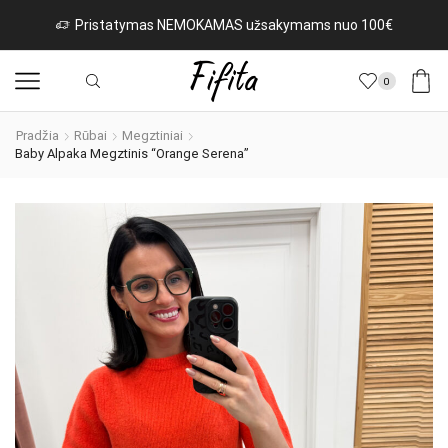
istatymas NEMOKAMAS užsakymams nuo 100€
Na
0
Pradžia
Rūbai
Megztiniai
Baby Alpaka Megztinis “Orange Serena”