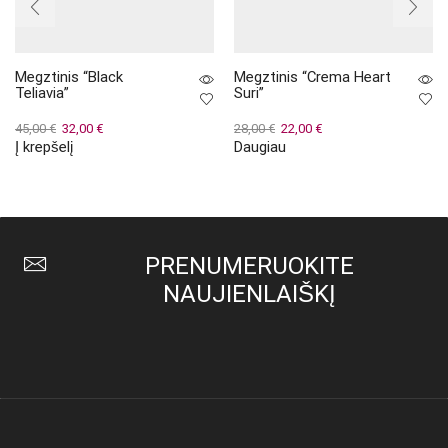
Megztinis “Black
Megztinis “Crema Heart
Teliavia”
Suri”
Original
Current
Original
Current
45,00
€
32,00
€
28,00
€
22,00
€
Į krepšelį
Daugiau
price
price
price
price
was:
is:
was:
is:
45,00 €.
32,00 €.
28,00 €.
22,00 €.
PRENUMERUOKITE
NAUJIENLAIŠKĮ