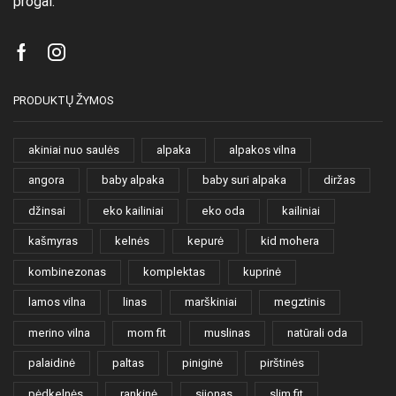
progai.
Facebook
Instagram
PRODUKTŲ ŽYMOS
akiniai nuo saulės
alpaka
alpakos vilna
angora
baby alpaka
baby suri alpaka
diržas
džinsai
eko kailiniai
eko oda
kailiniai
kašmyras
kelnės
kepurė
kid mohera
kombinezonas
komplektas
kuprinė
lamos vilna
linas
marškiniai
megztinis
merino vilna
mom fit
muslinas
natūrali oda
palaidinė
paltas
piniginė
pirštinės
pėdkelnės
rankinė
sijonas
slim fit