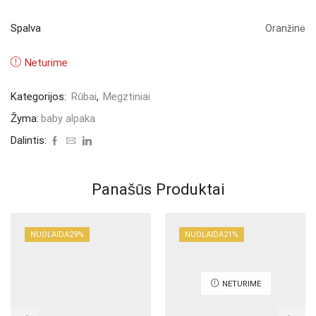
Spalva
Oranžinė
Neturime
Kategorijos:
Rūbai
,
Megztiniai
Žyma:
baby alpaka
Dalintis:
Panašūs Produktai
NUOLAIDA
29%
NUOLAIDA
21%
NETURIME