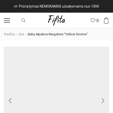
Pristatymas NEMOKAMAS užsakymams nuo 100€
0
Pradžia
Kita
Baby Alpakos Megztinis “Yellow Storma”