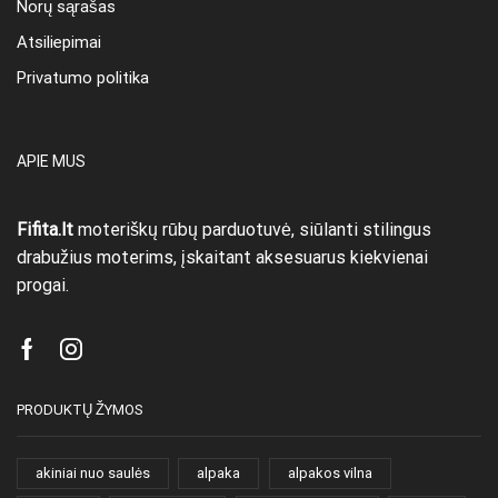
Norų sąrašas
Atsiliepimai
Privatumo politika
APIE MUS
Fifita.lt
moteriškų rūbų parduotuvė, siūlanti stilingus
drabužius moterims, įskaitant aksesuarus kiekvienai
progai.
Facebook
Instagram
PRODUKTŲ ŽYMOS
akiniai nuo saulės
alpaka
alpakos vilna