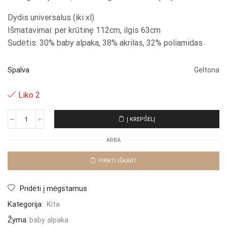
Dydis universalus (iki xl)
Išmatavimai: per krūtinę 112cm, ilgis 63cm
Sudėtis: 30% baby alpaka, 38% akrilas, 32% poliamidas
Spalva
Geltona
Liko 2
Į KREPŠELĮ
produkto
kiekis:
ARBA
Baby
alpakos
megztinis
PIRKTI IŠKART
"Yellow
Storma"
Pridėti į mėgstamus
Kategorija:
Kita
Žyma:
baby alpaka