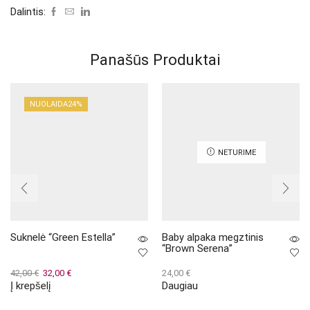
Dalintis:
Panašūs Produktai
NUOLAIDA
24%
NETURIME
Suknelė “Green Estella”
Baby alpaka megztinis
“Brown Serena”
Original
Current
42,00
€
32,00
€
24,00
€
Į krepšelį
Daugiau
price
price
was:
is: