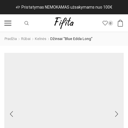
Pristatymas NEMOKAMAS užsakymams nuo 100€
0
Pradžia
Rūbai
Kelnės
Džinsai “Blue Edda Long”