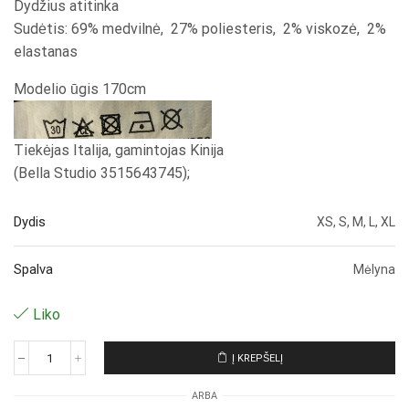
Dydžius atitinka
Sudėtis: 69% medvilnė, 27% poliesteris, 2% viskozė, 2%
elastanas
Modelio ūgis 170cm
Tiekėjas Italija, gamintojas Kinija
(Bella Studio 3515643745);
Dydis
XS, S, M, L, XL
Spalva
Mėlyna
Liko
Į KREPŠELĮ
produkto
kiekis:
ARBA
Džinsai