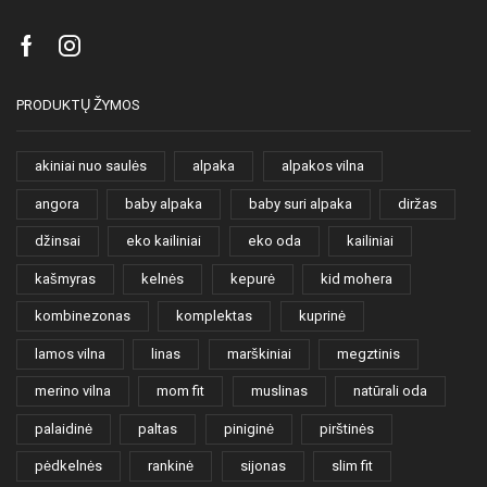
Facebook
Instagram
PRODUKTŲ ŽYMOS
akiniai nuo saulės
alpaka
alpakos vilna
angora
baby alpaka
baby suri alpaka
diržas
džinsai
eko kailiniai
eko oda
kailiniai
kašmyras
kelnės
kepurė
kid mohera
kombinezonas
komplektas
kuprinė
lamos vilna
linas
marškiniai
megztinis
merino vilna
mom fit
muslinas
natūrali oda
palaidinė
paltas
piniginė
pirštinės
pėdkelnės
rankinė
sijonas
slim fit