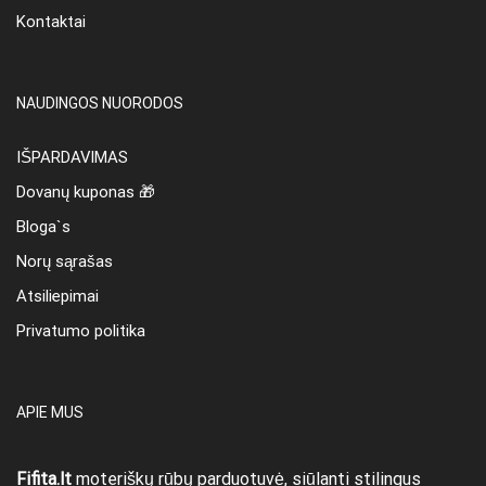
Kontaktai
NAUDINGOS NUORODOS
IŠPARDAVIMAS
Dovanų kuponas 🎁
Bloga`s
Norų sąrašas
Atsiliepimai
Privatumo politika
APIE MUS
Fifita.lt
moteriškų rūbų parduotuvė, siūlanti stilingus