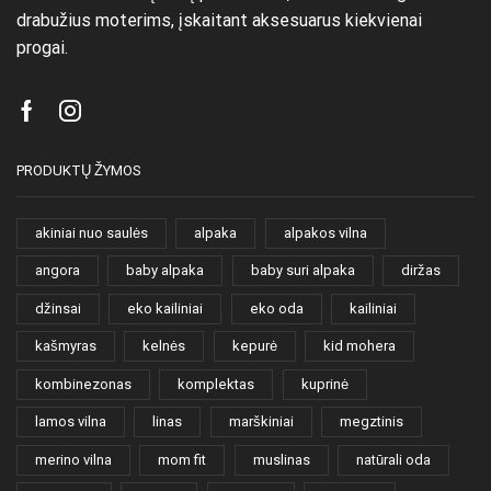
drabužius moterims, įskaitant aksesuarus kiekvienai
progai.
Facebook
Instagram
PRODUKTŲ ŽYMOS
akiniai nuo saulės
alpaka
alpakos vilna
angora
baby alpaka
baby suri alpaka
diržas
džinsai
eko kailiniai
eko oda
kailiniai
kašmyras
kelnės
kepurė
kid mohera
kombinezonas
komplektas
kuprinė
lamos vilna
linas
marškiniai
megztinis
merino vilna
mom fit
muslinas
natūrali oda