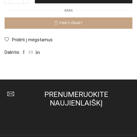
produkto
kiekis:
ARBA
Džinsai
"Bon
Bon
PIRKTI IŠKART
Deep
Parta"
Pridėti į mėgstamus
Dalintis:
PRENUMERUOKITE
NAUJIENLAIŠKĮ