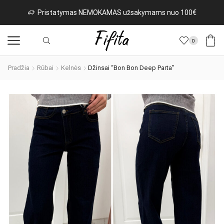
Pristatymas NEMOKAMAS užsakymams nuo 100€
0
Pradžia
Rūbai
Kelnės
Džinsai “Bon Bon Deep Parta”