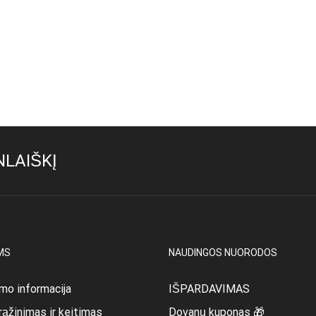
LAIŠKĮ
MS
NAUDINGOS NUORODOS
mo informacija
IŠPARDAVIMAS
rąžinimas ir keitimas
Dovanų kuponas 🎁