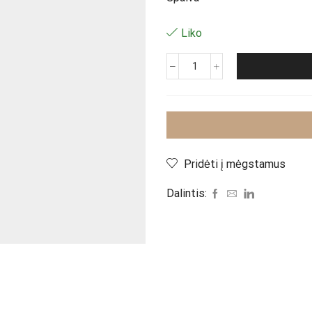
Liko
produkto
kiekis:
Džinsai"
EB
8869"
Pridėti į mėgstamus
Dalintis: