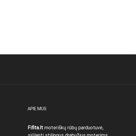
APIE MUS
Fifita.lt
moteriškų rūbų parduotuvė,
siūlanti stilingus drabužius moterims,