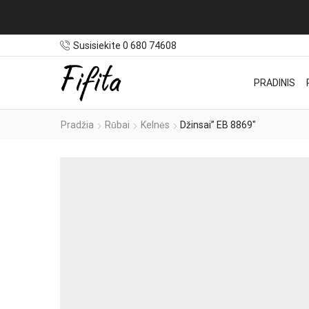
Susisiekite 0 680 74608
PRADINIS
Pradžia
Rūbai
Kelnės
Džinsai” EB 8869″