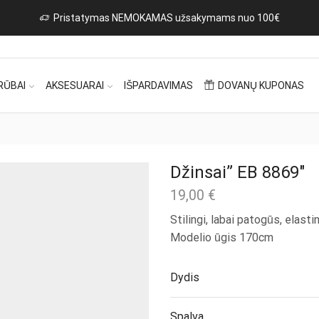
Pristatymas NEMOKAMAS užsakymams nuo 100€
RŪBAI
AKSESUARAI
IŠPARDAVIMAS
DOVANŲ KUPONAS
Džinsai” EB 8869″
19,00
€
Stilingi, labai patogūs, elastin
Modelio ūgis 170cm
Dydis
Spalva