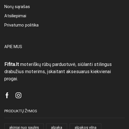
Norų sąrašas
Atsiliepimai
Privatumo politika
APIE MUS
Fifita.lt
moteriškų rūbų parduotuvė, siūlanti stilingus
drabužius moterims, įskaitant aksesuarus kiekvienai
progai.
Facebook
Instagram
PRODUKTŲ ŽYMOS
akiniai nuo saulės
alpaka
alpakos vilna