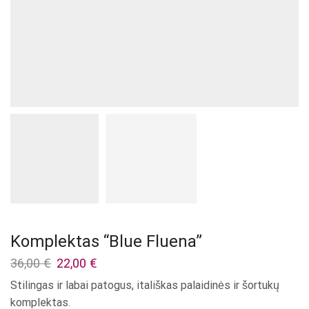
Komplektas “Blue Fluena”
Original
Current
36,00
€
22,00
€
price
price
Stilingas ir labai patogus, itališkas palaidinės ir šortukų
was:
is:
komplektas.
36,00 €.
22,00 €.