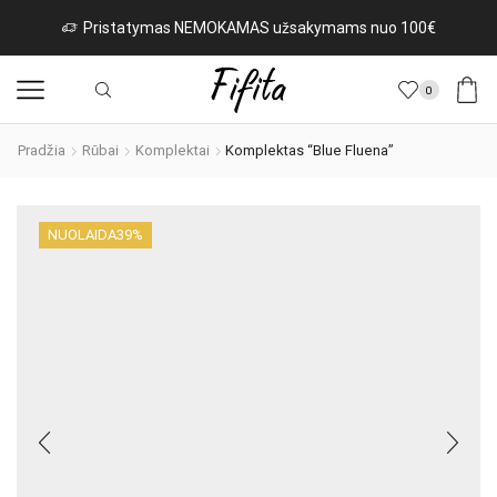
Pristatymas NEMOKAMAS užsakymams nuo 100€
0
Pradžia
Rūbai
Komplektai
Komplektas “Blue Fluena”
NUOLAIDA
39%