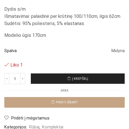
Dydis s/m
Išmatavimai: palaidinė per krūtinę 100/110cm, ilgis 62cm
Sudėtis: 95% poliesteris, 5% elastanas
Modelio ūgis 170cm
Spalva
Mėlyna
Liko 1
Į KREPŠELĮ
produkto
kiekis:
ARBA
Komplektas
"Blue
Fluena"
PIRKTI IŠKART
Pridėti į mėgstamus
Kategorijos:
Rūbai
,
Komplektai