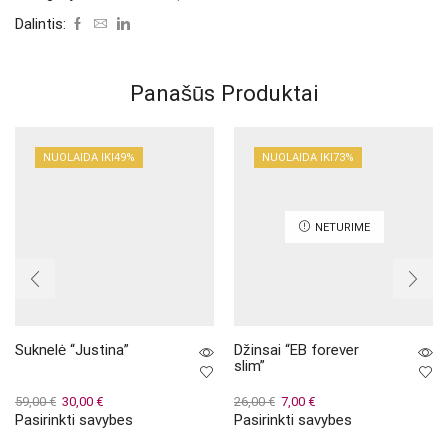
Dalintis:
Panašūs Produktai
NUOLAIDA IKI
49%
NUOLAIDA IKI
73%
NETURIME
Suknelė “Justina”
Džinsai “EB forever
slim”
Original
Current
Original
Current
59,00
€
30,00
€
26,00
€
7,00
€
Pasirinkti savybes
Pasirinkti savybes
price
price
This
price
price
This
was:
is:
product
was:
is:
product