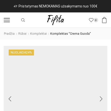
Pristatymas NEMOKAMAS užsakymams nuo 100€
0
Pradžia
Rūbai
Komplektai
Komplektas “Crema Guoda”
NUOLAIDA
24%