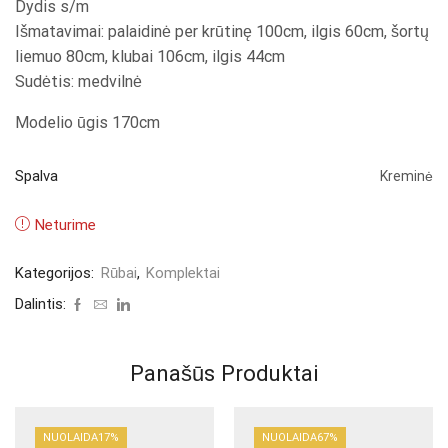
Dydis s/m
Išmatavimai: palaidinė per krūtinę 100cm, ilgis 60cm, šortų
liemuo 80cm, klubai 106cm, ilgis 44cm
Sudėtis: medvilnė
Modelio ūgis 170cm
Spalva
Kreminė
Neturime
Kategorijos:
Rūbai
,
Komplektai
Dalintis:
Panašūs Produktai
NUOLAIDA
17%
NUOLAIDA
67%