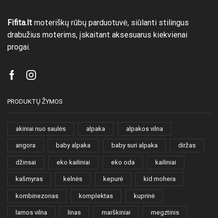
Fifita.lt
moteriškų rūbų parduotuvė, siūlanti stilingus
drabužius moterims, įskaitant aksesuarus kiekvienai
progai.
Facebook
Instagram
PRODUKTŲ ŽYMOS
akiniai nuo saulės
alpaka
alpakos vilna
angora
baby alpaka
baby suri alpaka
diržas
džinsai
eko kailiniai
eko oda
kailiniai
kašmyras
kelnės
kepurė
kid mohera
kombinezonas
komplektas
kuprinė
lamos vilna
linas
marškiniai
megztinis