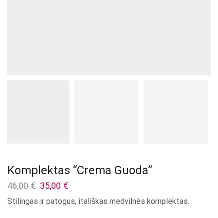
Komplektas “Crema Guoda”
Original
Current
46,00
€
35,00
€
price
price
Stilingas ir patogus, itališkas medvilnės komplektas.
was:
is:
46,00 €.
35,00 €.