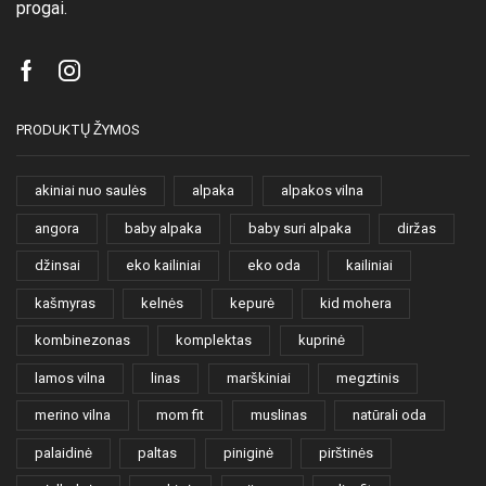
progai.
Facebook
Instagram
PRODUKTŲ ŽYMOS
akiniai nuo saulės
alpaka
alpakos vilna
angora
baby alpaka
baby suri alpaka
diržas
džinsai
eko kailiniai
eko oda
kailiniai
kašmyras
kelnės
kepurė
kid mohera
kombinezonas
komplektas
kuprinė
lamos vilna
linas
marškiniai
megztinis
merino vilna
mom fit
muslinas
natūrali oda
palaidinė
paltas
piniginė
pirštinės