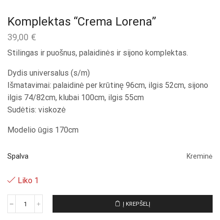
Komplektas “Crema Lorena”
39,00
€
Stilingas ir puošnus, palaidinės ir sijono komplektas.
Dydis universalus (s/m)
Išmatavimai: palaidinė per krūtinę 96cm, ilgis 52cm, sijono
ilgis 74/82cm, klubai 100cm, ilgis 55cm
Sudėtis: viskozė
Modelio ūgis 170cm
Spalva
Kreminė
Liko 1
Į KREPŠELĮ
produkto
kiekis: