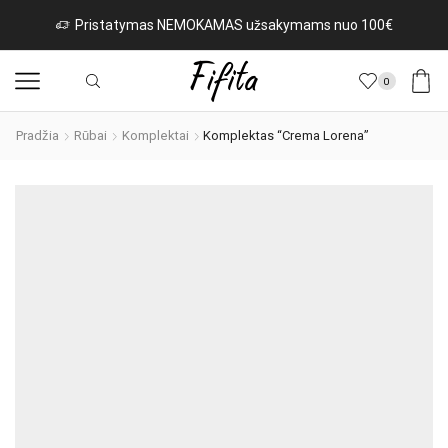
Pristatymas NEMOKAMAS užsakymams nuo 100€
0
Pradžia
Rūbai
Komplektai
Komplektas “Crema Lorena”