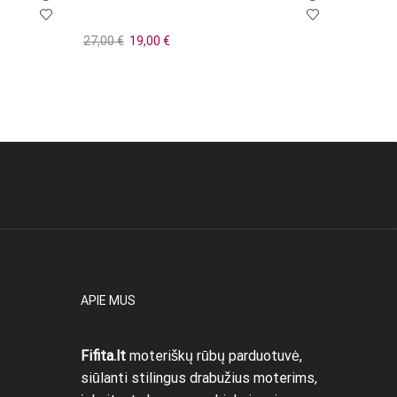
Original
Current
27,00
€
19,00
€
21,00
€
price
price
Į krepšelį
Į krepše
was:
is:
27,00 €.
19,00 €.
APIE MUS
Fifita.lt
moteriškų rūbų parduotuvė,
siūlanti stilingus drabužius moterims,