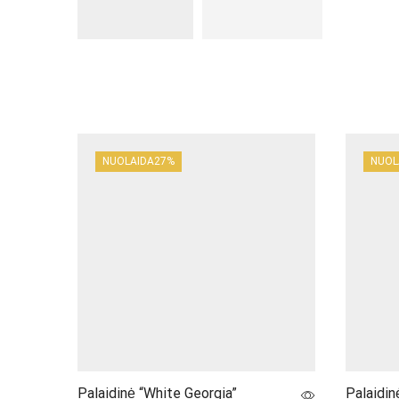
NUOLAIDA
27%
NUOL
Palaidinė “White Georgia”
Palaidin