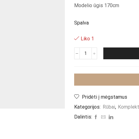
Modelio ūgis 170cm
Spalva
Liko 1
produkto
kiekis:
Komplektas
"Crema
Otera
L"
Pridėti į mėgstamus
Kategorijos:
Rūbai
,
Komplekt
Dalintis: