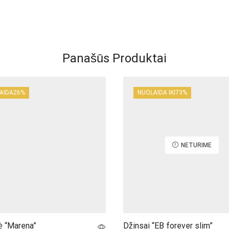
Panašūs Produktai
AIDA
26%
NUOLAIDA IKI
73%
NETURIME
ė “Marena”
Džinsai “EB forever slim”