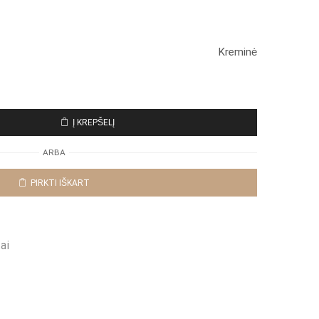
Kreminė
Į KREPŠELĮ
ARBA
PIRKTI IŠKART
ai