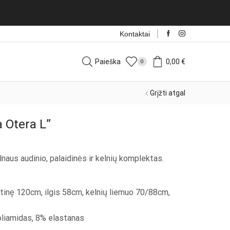
Kontaktai
Paieška
0,00
€
0
Grįžti atgal
 Otera L”
elnaus audinio, palaidinės ir kelnių komplektas.
ūtinę 120cm, ilgis 58cm, kelnių liemuo 70/88cm,
liamidas, 8% elastanas