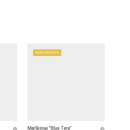
NUOLAIDA
30%
NUO
Marškiniai “Blue Tera”
Palaidi