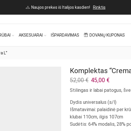
Naujos prekės iš Italijos kasdien!
Rinktis
RŪBAI
AKSESUARAI
IŠPARDAVIMAS
DOVANŲ KUPONAS
a L”
Komplektas “Crema
Original
Current
52,00
€
45,00
€
price
price
Stilingas ir labai patogus, šv
was:
is:
52,00 €.
45,00 €.
Dydis universalus (s/l)
Išmatavimai: palaidinė per kr
klubai 110cm, ilgis 107cm
Sudėtis: 64% modalis, 28% po