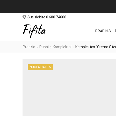
Susisiekite 0 680 74608
PRADINIS
Pradžia
Rūbai
Komplektai
Komplektas “Crema Oter
NUOLAIDA
13%