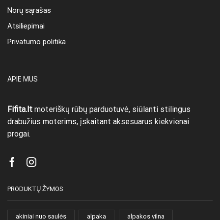
Norų sąrašas
Atsiliepimai
Privatumo politika
APIE MUS
Fifita.lt
moteriškų rūbų parduotuvė, siūlanti stilingus
drabužius moterims, įskaitant aksesuarus kiekvienai
progai.
Facebook
Instagram
PRODUKTŲ ŽYMOS
akiniai nuo saulės
alpaka
alpakos vilna