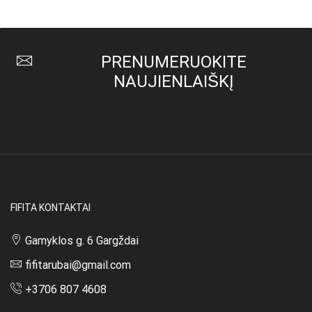
26,00 €.
19,00 €.
has
26,00 €.
12,00 €.
multiple
variants.
The
PRENUMERUOKITE
options
may
NAUJIENLAIŠKĮ
be
chosen
on
the
product
page
FIFITA KONTAKTAI
Gamyklos g. 6 Gargždai
fifitarubai@gmail.com
+3706 807 4608