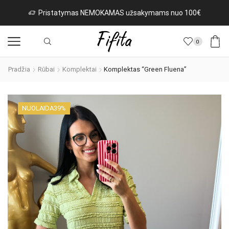
OKAMAS užsakymams nuo 100€
Naujos prekės iš It
0
Pradžia
Rūbai
Komplektai
Komplektas “Green Fluena”
NUOLAIDA
39%