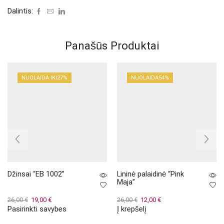
Dalintis:
Panašūs Produktai
NUOLAIDA IKI
27%
NUOLAIDA
54%
Džinsai “EB 1002”
Lininė palaidinė “Pink
Maja”
Original
Current
Original
Current
26,00
€
19,00
€
26,00
€
12,00
€
Pasirinkti savybes
Į krepšelį
price
price
This
price
price
was:
is:
product
was:
is: