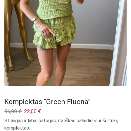
Komplektas “Green Fluena”
Original
Current
36,00
€
22,00
€
price
price
Stilingas ir labai patogus, itališkas palaidinės ir šortukų
was:
is:
komplektas.
36,00 €.
22,00 €.