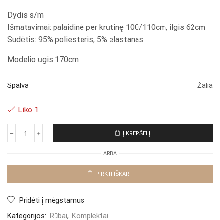
Dydis s/m
Išmatavimai: palaidinė per krūtinę 100/110cm, ilgis 62cm
Sudėtis: 95% poliesteris, 5% elastanas
Modelio ūgis 170cm
Spalva
Žalia
Liko 1
Į KREPŠELĮ
produkto
kiekis:
ARBA
Komplektas
"Green
Fluena"
PIRKTI IŠKART
Pridėti į mėgstamus
Kategorijos:
Rūbai
,
Komplektai