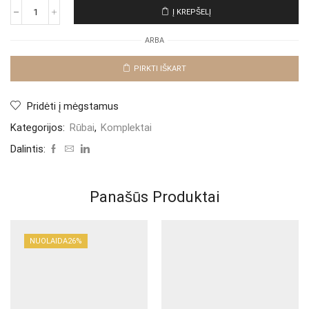
Į KREPŠELĮ
produkto
kiekis:
ARBA
Laisvalaikio
komplektas
"Black
PIRKTI IŠKART
Laura"
Pridėti į mėgstamus
Kategorijos:
Rūbai
,
Komplektai
Dalintis:
Panašūs Produktai
NUOLAIDA
26%