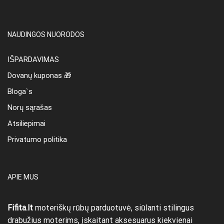
NAUDINGOS NUORODOS
IŠPARDAVIMAS
Dovanų kuponas 🎁
Bloga`s
Norų sąrašas
Atsiliepimai
Privatumo politika
APIE MUS
Fifita.lt
moteriškų rūbų parduotuvė, siūlanti stilingus
drabužius moterims, įskaitant aksesuarus kiekvienai