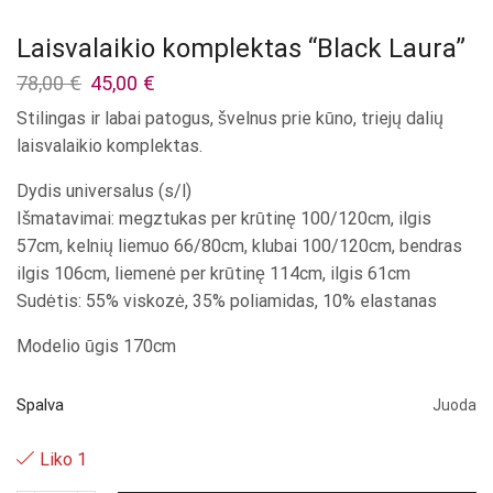
Laisvalaikio komplektas “Black Laura”
Original
Current
78,00
€
45,00
€
price
price
Stilingas ir labai patogus, švelnus prie kūno, triejų dalių
was:
is:
laisvalaikio komplektas.
78,00 €.
45,00 €.
Dydis universalus (s/l)
Išmatavimai: megztukas per krūtinę 100/120cm, ilgis
57cm, kelnių liemuo 66/80cm, klubai 100/120cm, bendras
ilgis 106cm, liemenė per krūtinę 114cm, ilgis 61cm
Sudėtis: 55% viskozė, 35% poliamidas, 10% elastanas
Modelio ūgis 170cm
Spalva
Juoda
Liko 1