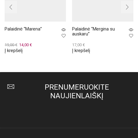
Palaidinė “Marena”
Palaidinė “Mergina su
auskaru”
Original
Current
19,00
€
14,00
€
17,00
€
Į krepšelį
Į krepšelį
price
price
was:
is:
19,00 €.
14,00 €.
PRENUMERUOKITE
NAUJIENLAIŠKĮ