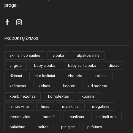
progai.
Facebook
Instagram
PRODUKTŲ ŽYMOS
akiniai nuo saulės
alpaka
alpakos vilna
angora
baby alpaka
baby suri alpaka
diržas
džinsai
eko kailiniai
eko oda
kailiniai
kašmyras
kelnės
kepurė
kid mohera
kombinezonas
komplektas
kuprinė
lamos vilna
linas
marškiniai
megztinis
merino vilna
mom fit
muslinas
natūrali oda
palaidinė
paltas
piniginė
pirštinės