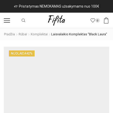
Naujos prekės iš Italijos kasdien!
Rinktis
0
Pradžia
Rūbai
Komplektai
Laisvalaikio Komplektas “Black Laura”
NUOLAIDA
42%