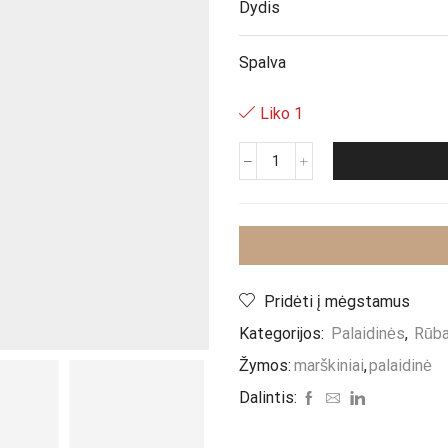
Dydis
Spalva
Liko 1
produkto
kiekis:
Marškiniai
"Blue
Tera"
Pridėti į mėgstamus
Kategorijos:
Palaidinės
,
Rūba
Žymos:
marškiniai
,
palaidinė
Dalintis: