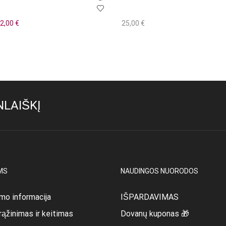
iginal
Current
2,00
€
25,00
€
rice
price
į
Į krepšelį
as:
is:
6,00 €.
22,00 €.
LAIŠKĮ
MS
NAUDINGOS NUORODOS
mo informacija
IŠPARDAVIMAS
rąžinimas ir keitimas
Dovanų kuponas 🎁