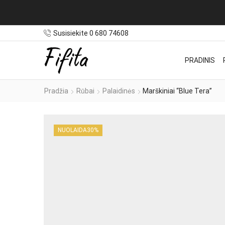
Pristatymas NEMOKAMAS užsakymams nuo 100€
Susisiekite 0 680 74608
PRADINIS
Pradžia
Rūbai
Palaidinės
Marškiniai “Blue Tera”
NUOLAIDA
30%