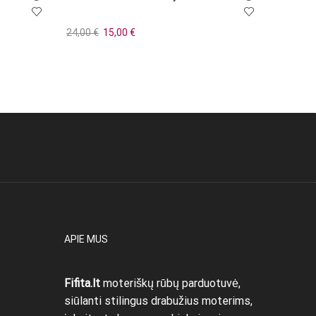
Original
Current
24,00
€
15,00
€
32,00
€
price
price
Į krepšelį
Į krepše
was:
is:
24,00 €.
15,00 €.
APIE MUS
Fifita.lt
moteriškų rūbų parduotuvė,
siūlanti stilingus drabužius moterims,