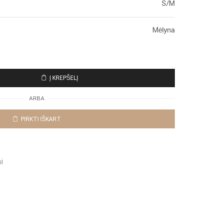
S/M
Mėlyna
Į KREPŠELĮ
ARBA
PIRKTI IŠKART
i