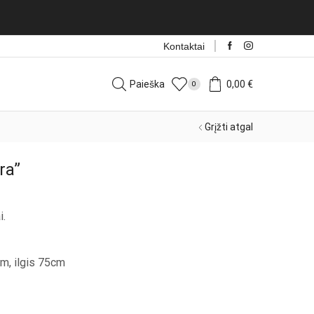
Nau
Kontaktai
Paieška
0,00
€
0
Grįžti atgal
ra”
i.
m, ilgis 75cm