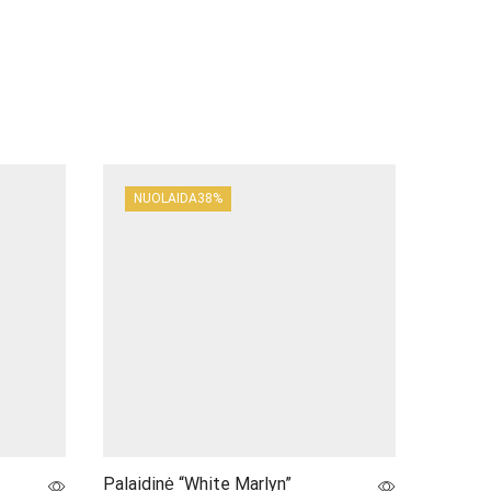
NUOLAIDA
38%
NUO
Palaidinė “White Marlyn”
Palaidi