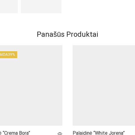
Panašūs Produktai
AIDA
39%
ė “Crema Bora”
Palaidinė “White Jorena”