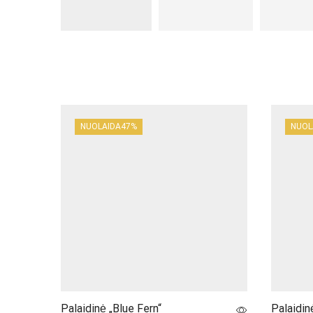
NUOLAIDA
47%
NUOL
Palaidinė „Blue Fern“
Palaidin