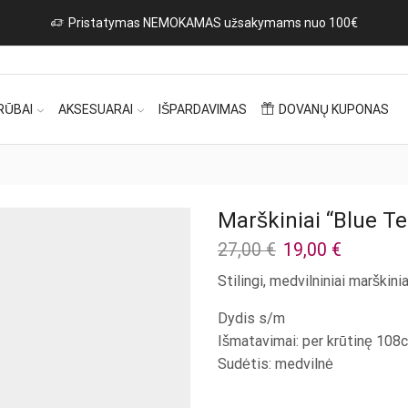
RŪBAI
AKSESUARAI
IŠPARDAVIMAS
DOVANŲ KUPONAS
Marškiniai “Blue Te
Original
Current
27,00
€
19,00
€
price
price
Stilingi, medvilniniai marškinia
was:
is:
27,00 €.
19,00 €.
Dydis s/m
Išmatavimai: per krūtinę 108c
Sudėtis: medvilnė