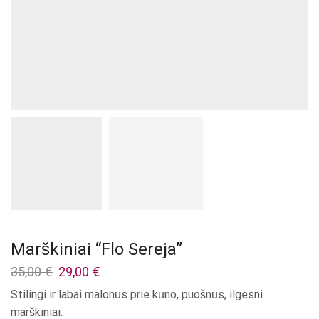
Marškiniai “Flo Sereja”
Original
Current
35,00
€
29,00
€
price
price
Stilingi ir labai malonūs prie kūno, puošnūs, ilgesni
was:
is:
marškiniai.
35,00 €.
29,00 €.