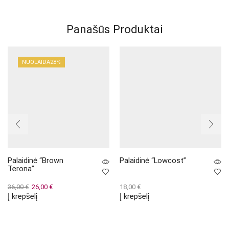
Panašūs Produktai
NUOLAIDA
28%
Palaidinė “Brown
Palaidinė “Lowcost”
Terona”
Original
Current
36,00
€
26,00
€
18,00
€
Į krepšelį
Į krepšelį
price
price
was:
is:
36,00 €.
26,00 €.