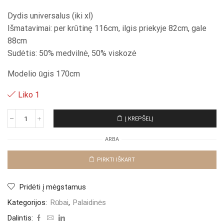
Dydis universalus (iki xl)
Išmatavimai: per krūtinę 116cm, ilgis priekyje 82cm, gale
88cm
Sudėtis: 50% medvilnė, 50% viskozė
Modelio ūgis 170cm
Liko 1
Į KREPŠELĮ
produkto
kiekis:
ARBA
Marškiniai
"Flo
Sereja"
PIRKTI IŠKART
Pridėti į mėgstamus
Kategorijos:
Rūbai
,
Palaidinės
Dalintis: