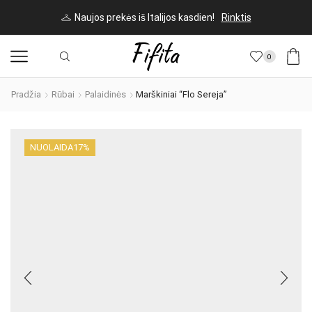
Naujos prekės iš Italijos kasdien!
Rinktis
0
Pradžia
Rūbai
Palaidinės
Marškiniai “Flo Sereja”
NUOLAIDA
17%