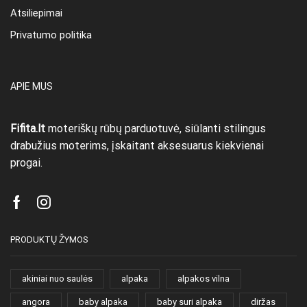
Atsiliepimai
Privatumo politika
APIE MUS
Fifita.lt
moteriškų rūbų parduotuvė, siūlanti stilingus
drabužius moterims, įskaitant aksesuarus kiekvienai
progai.
Facebook
Instagram
PRODUKTŲ ŽYMOS
akiniai nuo saulės
alpaka
alpakos vilna
angora
baby alpaka
baby suri alpaka
diržas