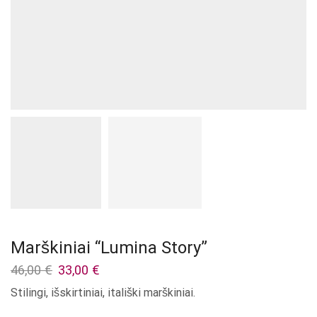
Marškiniai “Lumina Story”
Original
Current
46,00
€
33,00
€
price
price
Stilingi, išskirtiniai, itališki marškiniai.
was:
is:
46,00 €.
33,00 €.