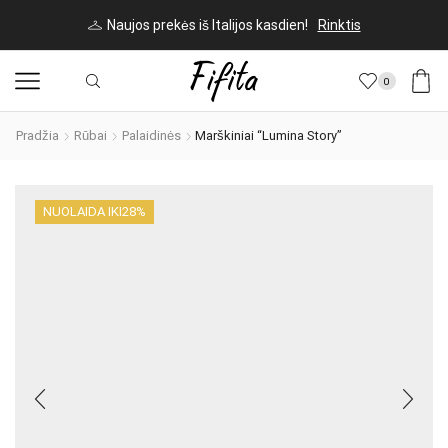
Naujos prekės iš Italijos kasdien!
Rinktis
0
Pradžia
Rūbai
Palaidinės
Marškiniai “Lumina Story”
NUOLAIDA IKI
28%