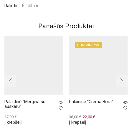
Dalintis:
Panašūs Produktai
NUOLAIDA
39%
Palaidinė “Mergina su
Palaidinė “Crema Bora”
auskaru”
Original
Current
17,00
€
36,00
€
22,00
€
Į krepšelį
Į krepšelį
price
price
was:
is: