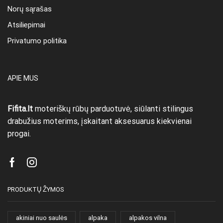
Norų sąrašas
Atsiliepimai
Privatumo politika
APIE MUS
Fifita.lt
moteriškų rūbų parduotuvė, siūlanti stilingus
drabužius moterims, įskaitant aksesuarus kiekvienai
progai.
Facebook
Instagram
PRODUKTŲ ŽYMOS
akiniai nuo saulės
alpaka
alpakos vilna