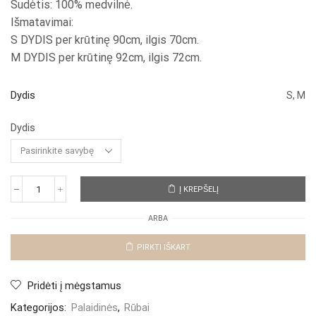
Sudėtis: 100% medvilnė.
Išmatavimai:
S DYDIS per krūtinę 90cm, ilgis 70cm.
M DYDIS per krūtinę 92cm, ilgis 72cm.
Dydis
S, M
Dydis
Į KREPŠELĮ
produkto
kiekis:
ARBA
Marškiniai
"Lumina
Story"
PIRKTI IŠKART
Pridėti į mėgstamus
Kategorijos:
Palaidinės
,
Rūbai