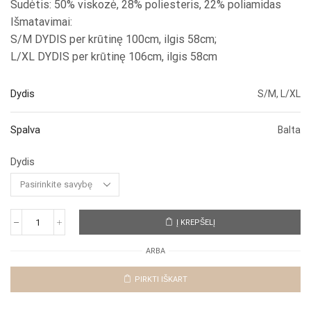
Sudėtis: 50% viskozė, 28% poliesteris, 22% poliamidas
Išmatavimai:
S/M DYDIS per krūtinę 100cm, ilgis 58cm;
L/XL DYDIS per krūtinę 106cm, ilgis 58cm
Dydis
S/M, L/XL
Spalva
Balta
Dydis
Į KREPŠELĮ
produkto
kiekis:
ARBA
Megztinis
"White
Bora"
PIRKTI IŠKART