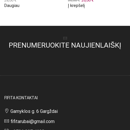
28,00
€
36,00
€
26,00
€
Daugiau
Į krepšelį
price
price
was:
is:
36,00 €.
26,00 €.
PRENUMERUOKITE NAUJIENLAIŠKĮ
FIFITA KONTAKTAI
Gamyklos g. 6 Gargždai
fifitarubai@gmail.com