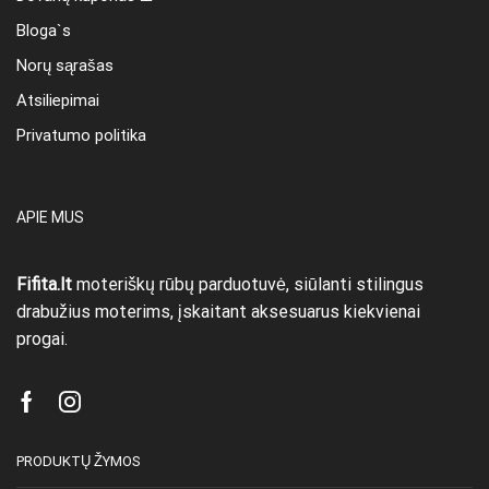
Bloga`s
Norų sąrašas
Atsiliepimai
Privatumo politika
APIE MUS
Fifita.lt
moteriškų rūbų parduotuvė, siūlanti stilingus
drabužius moterims, įskaitant aksesuarus kiekvienai
progai.
Facebook
Instagram
PRODUKTŲ ŽYMOS