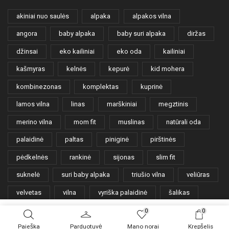
akiniai nuo saulės
alpaka
alpakos vilna
angora
baby alpaka
baby suri alpaka
diržas
džinsai
eko kailiniai
eko oda
kailiniai
kašmyras
kelnės
kepurė
kid mohera
kombinezonas
komplektas
kuprinė
lamos vilna
linas
marškiniai
megztinis
merino vilna
mom fit
muslinas
natūrali oda
palaidinė
paltas
piniginė
pirštinės
pėdkelnės
rankinė
sijonas
slim fit
suknelė
suri baby alpaka
triušio vilna
veliūras
velvetas
vilna
vyriška palaidinė
šalikas
šortai
0
0
PIRKTI IŠKART
Paieška
Parduotuvė
Mano norai
Krepšelis