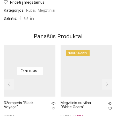
Pridėti į mėgstamus
Kategorijos:
Rūbai
,
Megztiniai
Dalintis:
Panašūs Produktai
NUOLAIDA
28%
NETURIME
Džemperis “Black
Megztinis su vilna
Voyage”
“White Odera”
Original
Current