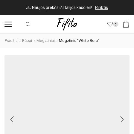
Naujos prekės iš Italijos kasdien!
Rinktis
0
Pradžia
Rūbai
Megztiniai
Megztinis “White Bora”