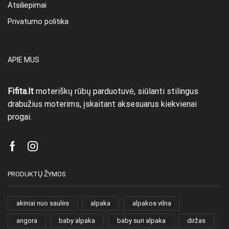
Atsiliepimai
Privatumo politika
APIE MUS
Fifita.lt
moteriškų rūbų parduotuvė, siūlanti stilingus
drabužius moterims, įskaitant aksesuarus kiekvienai
progai.
Facebook
Instagram
PRODUKTŲ ŽYMOS
akiniai nuo saulės
alpaka
alpakos vilna
angora
baby alpaka
baby suri alpaka
diržas