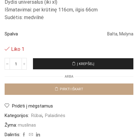
Dydis universalus (iki xl)
Išmatavimai: per krūtinę 116cm, ilgis 66cm
Sudėtis: medvilnė
Spalva
Balta, Mėlyna
Liko 1
Į KREPŠELĮ
produkto
kiekis:
ARBA
Muslino
palaidinė
"Blue
PIRKTI IŠKART
Gala"
Pridėti į mėgstamus
Kategorijos:
Rūbai
,
Palaidinės
Žyma:
muslinas
Dalintis: