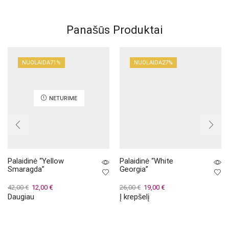
Panašūs Produktai
NUOLAIDA
71%
NUOLAIDA
27%
NETURIME
Palaidinė “Yellow
Palaidinė “White
Smaragda”
Georgia”
Original
Current
Original
Current
42,00
€
12,00
€
26,00
€
19,00
€
Daugiau
Į krepšelį
price
price
price
price
was:
is:
was:
is:
42,00 €.
12,00 €.
26,00 €.
19,00 €.