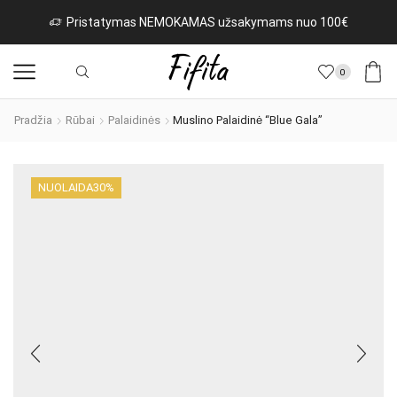
as NEMOKAMAS užsakymams nuo 100€
Naujos prek
0
Pradžia
Rūbai
Palaidinės
Muslino Palaidinė “Blue Gala”
NUOLAIDA
30%