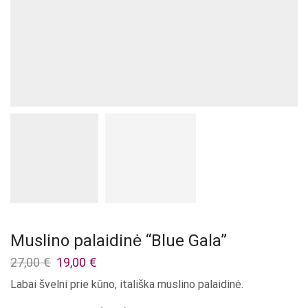
Muslino palaidinė “Blue Gala”
Original
Current
27,00
€
19,00
€
price
price
Labai švelni prie kūno, itališka muslino palaidinė.
was:
is:
27,00 €.
19,00 €.