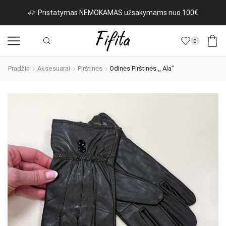
istatymas NEMOKAMAS užsakymams nuo 100€
Na
0
Pradžia
Aksesuarai
Pirštinės
Odinės Pirštinės ,, Ala”