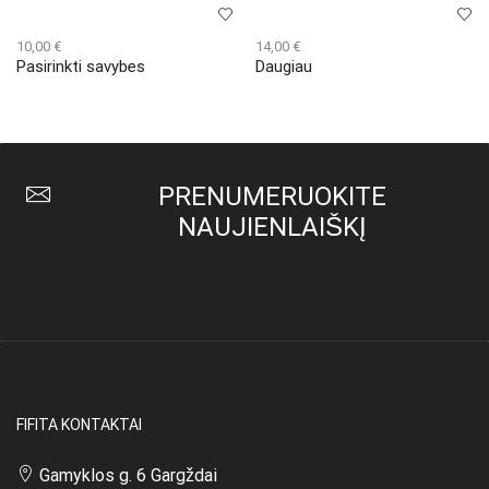
10,00
€
14,00
€
Pasirinkti savybes
Daugiau
This
product
has
multiple
variants.
The
PRENUMERUOKITE
options
may
NAUJIENLAIŠKĮ
be
chosen
on
the
product
page
FIFITA KONTAKTAI
Gamyklos g. 6 Gargždai