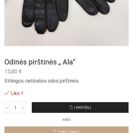
Odinės pirštinės ,, Ala”
15,00
€
Stilingos, natūralios odos pirštinės.
Liko 1
Į KREPŠELĮ
produkto
kiekis:
ARBA
Odinės
pirštinės
,,
PIRKTI IŠKART