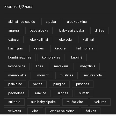
PRODUKTŲ ŽYMOS
akiniai nuo saulės
alpaka
alpakos vilna
angora
baby alpaka
baby suri alpaka
diržas
džinsai
eko kailiniai
eko oda
kailiniai
kašmyras
kelnės
kepurė
kid mohera
kombinezonas
komplektas
kuprinė
lamos vilna
linas
marškiniai
megztinis
merino vilna
mom fit
muslinas
natūrali oda
palaidinė
paltas
piniginė
pirštinės
pėdkelnės
rankinė
sijonas
slim fit
suknelė
suri baby alpaka
triušio vilna
veliūras
velvetas
vilna
vyriška palaidinė
šalikas