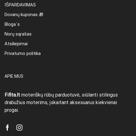
IŠPARDAVIMAS
Dovanų kuponas 🎁
Bloga`s
Norų sąrašas
Atsiliepimai
Privatumo politika
APIE MUS
Fifita.lt
moteriškų rūbų parduotuvė, siūlanti stilingus
drabužius moterims, įskaitant aksesuarus kiekvienai
progai.
Facebook
Instagram