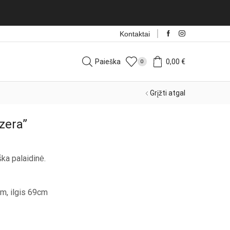
sdien!
Rinktis
Kontaktai
Paieška
0,00
€
0
Grįžti atgal
zera”
ška palaidinė.
m, ilgis 69cm