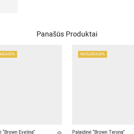
Panašūs Produktai
AIDA
50%
NUOLAIDA
28%
ė “Brown Evelina”
Palaidinė “Brown Terona”