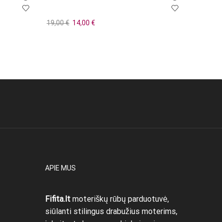
Original
Current
19,00
€
14,00
€
37,00
€
price
price
Į krepšelį
Į krepše
was:
is:
19,00 €.
14,00 €.
APIE MUS
Fifita.lt
moteriškų rūbų parduotuvė,
siūlanti stilingus drabužius moterims,