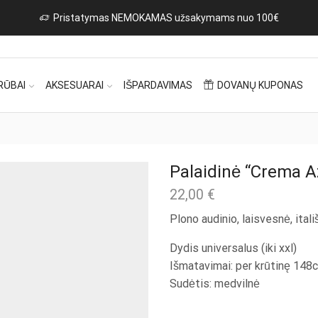
Naujos prekės iš Italijos ka
RŪBAI
AKSESUARAI
IŠPARDAVIMAS
DOVANŲ KUPONAS
Palaidinė “Crema A
22,00
€
Plono audinio, laisvesnė, itali
Dydis universalus (iki xxl)
Išmatavimai: per krūtinę 148c
Sudėtis: medvilnė