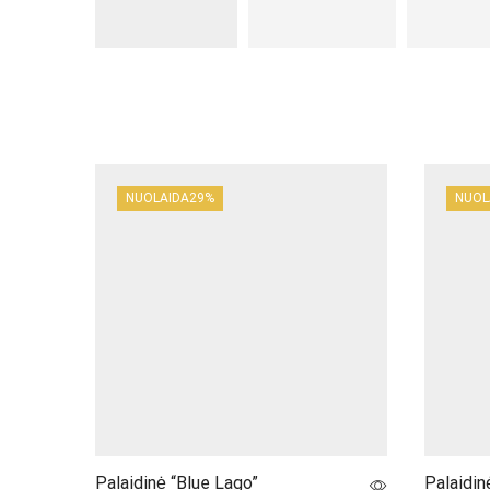
NUOLAIDA
29%
NUOL
Palaidinė “Blue Lago”
Palaidin