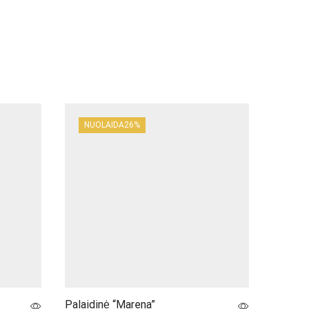
NUOLAIDA
26%
NUO
Palaidinė “Marena”
Palaidi