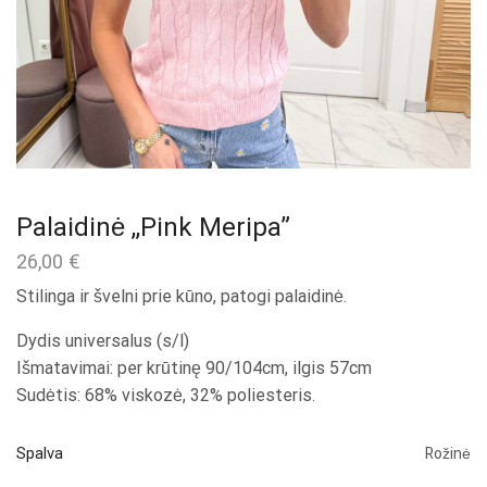
Palaidinė ,,Pink Meripa”
26,00
€
Stilinga ir švelni prie kūno, patogi palaidinė.
Dydis universalus (s/l)
Išmatavimai: per krūtinę 90/104cm, ilgis 57cm
Sudėtis: 68% viskozė, 32% poliesteris.
Spalva
Rožinė