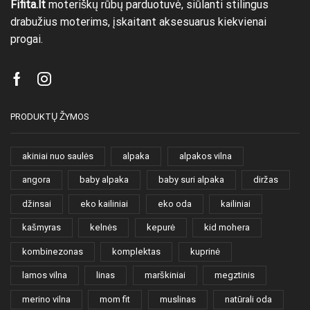
Fifita.lt
moteriškų rūbų parduotuvė, siūlanti stilingus
drabužius moterims, įskaitant aksesuarus kiekvienai
progai.
Facebook
Instagram
PRODUKTŲ ŽYMOS
akiniai nuo saulės
alpaka
alpakos vilna
angora
baby alpaka
baby suri alpaka
diržas
džinsai
eko kailiniai
eko oda
kailiniai
kašmyras
kelnės
kepurė
kid mohera
kombinezonas
komplektas
kuprinė
lamos vilna
linas
marškiniai
megztinis
merino vilna
mom fit
muslinas
natūrali oda