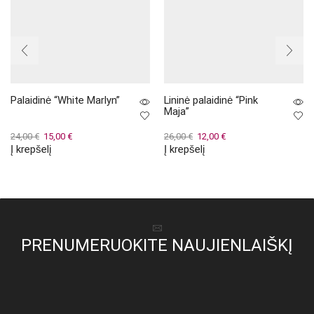
Palaidinė “White Marlyn”
Lininė palaidinė “Pink
Maja”
Original
Current
Original
Current
24,00
€
15,00
€
26,00
€
12,00
€
Į krepšelį
Į krepšelį
price
price
price
price
was:
is:
was:
is:
24,00 €.
15,00 €.
26,00 €.
12,00 €.
PRENUMERUOKITE NAUJIENLAIŠKĮ