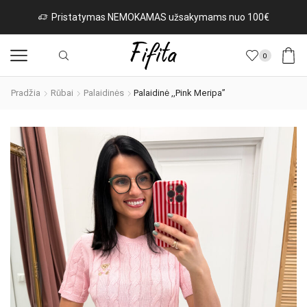
uo 100€
Naujos prekės iš Italijos kasdien!
Rinktis
0
Pradžia
Rūbai
Palaidinės
Palaidinė ,,Pink Meripa”