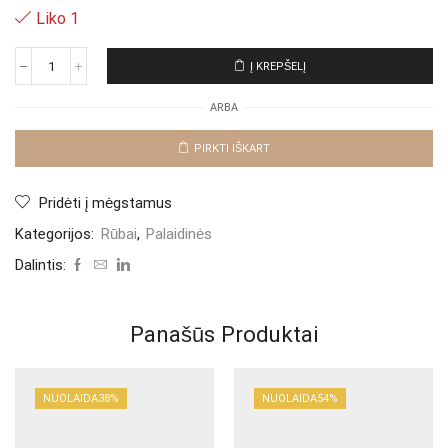
Liko 1
Į KREPŠELĮ
produkto
kiekis:
ARBA
Palaidinė
,,Pink
Meripa"
PIRKTI IŠKART
Pridėti į mėgstamus
Kategorijos:
Rūbai
,
Palaidinės
Dalintis:
Panašūs Produktai
NUOLAIDA
38%
NUOLAIDA
54%