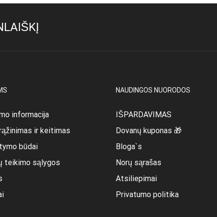
LAIŠKĮ
MS
NAUDINGOS NUORODOS
mo informacija
IŠPARDAVIMAS
rąžinimas ir keitimas
Dovanų kuponas 🎁
itymo būdai
Bloga`s
ų teikimo sąlygos
Norų sąrašas
s
Atsiliepimai
ai
Privatumo politika