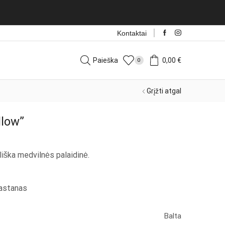
Naujos prekės iš Italijos kasdien!
Rinktis
Kontaktai
Paieška
0,00
€
0
Grįžti atgal
llow”
liška medvilnės palaidinė.
lastanas
Balta