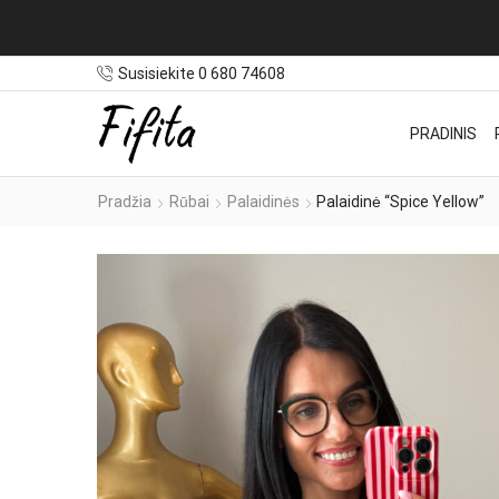
nuo 100€
Susisiekite 0 680 74608
PRADINIS
Pradžia
Rūbai
Palaidinės
Palaidinė “Spice Yellow”