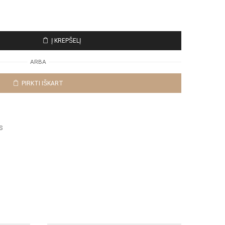
Į KREPŠELĮ
ARBA
PIRKTI IŠKART
s