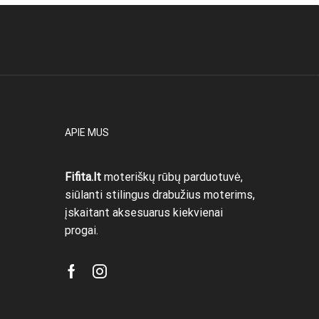
APIE MUS
Fifita.lt
moteriškų rūbų parduotuvė,
siūlanti stilingus drabužius moterims,
įskaitant aksesuarus kiekvienai
progai.
Facebook
Instagram