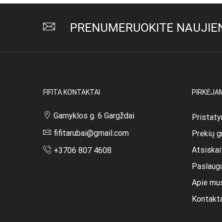
PRENUMERUOKITE NAUJIEN
FIFITA KONTAKTAI
PIRKĖJA
Gamyklos g. 6 Gargždai
Pristaty
fifitarubai@gmail.com
Prekių g
Atsiska
+3706 807 4608
Paslaug
Apie mu
Kontakt