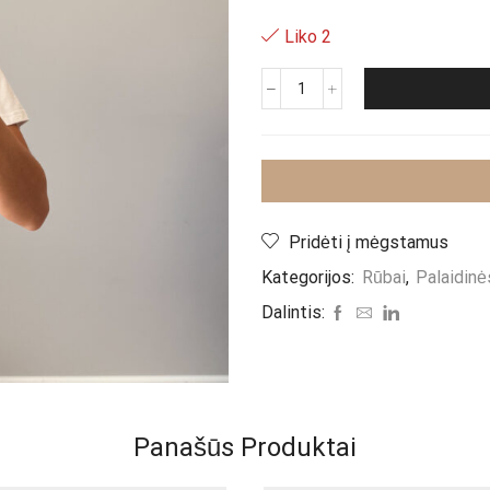
Liko 2
produkto
kiekis:
Palaidinė
"Spice
Yellow"
Pridėti į mėgstamus
Kategorijos:
Rūbai
,
Palaidinė
Dalintis:
Panašūs Produktai