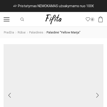
Pristatymas NEMOKAMAS užsakymams nuo 100€
0
Pradžia
Rūbai
Palaidinės
Palaidinė “Yellow Marija”