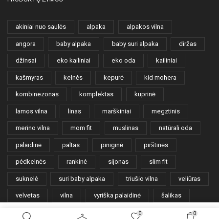
akiniai nuo saulės
alpaka
alpakos vilna
angora
baby alpaka
baby suri alpaka
diržas
džinsai
eko kailiniai
eko oda
kailiniai
kašmyras
kelnės
kepurė
kid mohera
kombinezonas
komplektas
kuprinė
lamos vilna
linas
marškiniai
megztinis
merino vilna
mom fit
muslinas
natūrali oda
palaidinė
paltas
piniginė
pirštinės
pėdkelnės
rankinė
sijonas
slim fit
suknelė
suri baby alpaka
triušio vilna
veliūras
velvetas
vilna
vyriška palaidinė
šalikas
šortai
0
0