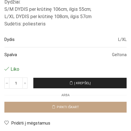
Dydžiai:
S/M DYDIS per krūtinę 106cm, ilgis 55cm;
L/XL DYDIS per krūtinę 108cm, ilgis 57cm
Sudėtis: poliesteris
Dydis
L/XL
Spalva
Geltona
Liko
Į KREPŠELĮ
produkto
kiekis:
ARBA
Palaidinė
"Yellow
Marija"
PIRKTI IŠKART
Pridėti į mėgstamus