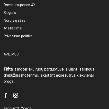
Dovanų kuponas 🎁
Bloga`s
Norų sąrašas
Atsiliepimai
Privatumo politika
APIE MUS
Fifita.lt
moteriškų rūbų parduotuvė, siūlanti stilingus
drabužius moterims, įskaitant aksesuarus kiekvienai
progai.
Facebook
Instagram
PRODUKTŲ ŽYMOS