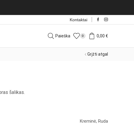
Kontaktai
Paieška
0,00
€
0
Grįžti atgal
ras šalikas.
Kreminė, Ruda