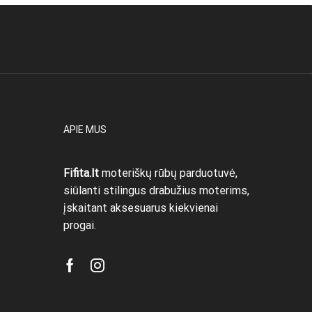
APIE MUS
Fifita.lt
moteriškų rūbų parduotuvė,
siūlanti stilingus drabužius moterims,
įskaitant aksesuarus kiekvienai
progai.
Facebook
Instagram