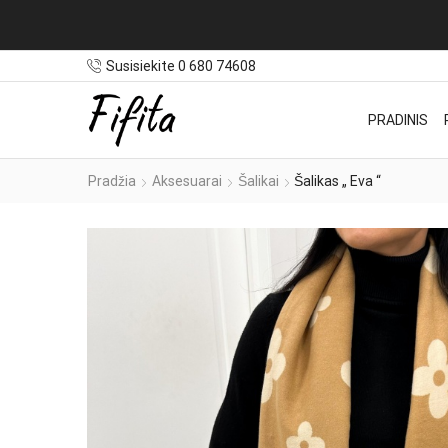
Susisiekite 0 680 74608
PRADINIS
Pradžia
Aksesuarai
Šalikai
Šalikas „ Eva “