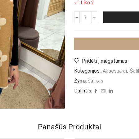
Liko 2
produkto
kiekis:
Šalikas
„
Eva
“
Pridėti į mėgstamus
Kategorijos:
Aksesuarai
,
Šali
Žyma:
šalikas
Dalintis:
Panašūs Produktai