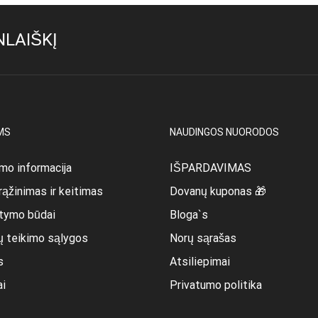
variants.
The
LAIŠKĮ
options
may
be
chosen
on
the
product
MS
NAUDINGOS NUORODOS
page
mo informacija
IŠPARDAVIMAS
rąžinimas ir keitimas
Dovanų kuponas 🎁
itymo būdai
Bloga`s
ų teikimo sąlygos
Norų sąrašas
s
Atsiliepimai
ai
Privatumo politika