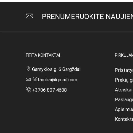
variants.
The
PRENUMERUOKITE NAUJIEN
options
may
be
chosen
on
the
product
FIFITA KONTAKTAI
PIRKĖJA
page
Gamyklos g. 6 Gargždai
Pristaty
fifitarubai@gmail.com
Prekių g
Atsiska
+3706 807 4608
Paslaug
Apie mu
Kontakt