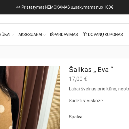
Naujos prekės iš Italijos kasdien!
Rinktis
RŪBAI
AKSESUARAI
IŠPARDAVIMAS
DOVANŲ KUPONAS
Šalikas „ Eva “
17,00
€
Labai švelnus prie kūno, nesto
Sudėtis: viskozė
Spalva