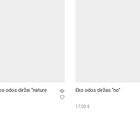
os odos diržai “nature
Eko odos diržas “no”
17,00
€
This
ti savybes
Į krepšelį
product
has
multiple