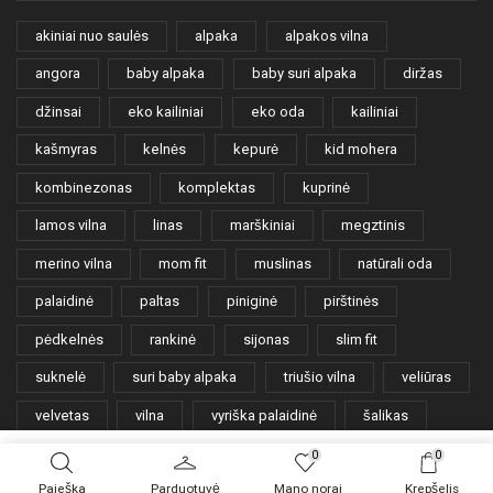
akiniai nuo saulės
alpaka
alpakos vilna
angora
baby alpaka
baby suri alpaka
diržas
džinsai
eko kailiniai
eko oda
kailiniai
kašmyras
kelnės
kepurė
kid mohera
kombinezonas
komplektas
kuprinė
lamos vilna
linas
marškiniai
megztinis
merino vilna
mom fit
muslinas
natūrali oda
palaidinė
paltas
piniginė
pirštinės
pėdkelnės
rankinė
sijonas
slim fit
suknelė
suri baby alpaka
triušio vilna
veliūras
velvetas
vilna
vyriška palaidinė
šalikas
šortai
0
0
Į KREPŠELĮ
PIRKTI IŠKART
produkto
Paieška
Parduotuvė
Mano norai
Krepšelis