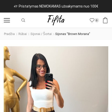
 užsakymams nuo 100€
Naujos prekės iš Italijos k
0
Pradžia
Rūbai
Sijonai / Šortai
Sijonas “Brown Morana”