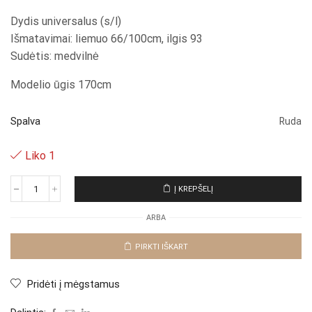
Dydis universalus (s/l)
Išmatavimai: liemuo 66/100cm, ilgis 93
Sudėtis: medvilnė
Modelio ūgis 170cm
Spalva
Ruda
Liko 1
Į KREPŠELĮ
produkto
kiekis:
ARBA
Sijonas
"Brown
Morana"
PIRKTI IŠKART
Pridėti į mėgstamus