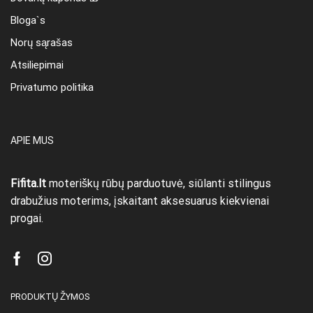
Bloga`s
Norų sąrašas
Atsiliepimai
Privatumo politika
APIE MUS
Fifita.lt
moteriškų rūbų parduotuvė, siūlanti stilingus
drabužius moterims, įskaitant aksesuarus kiekvienai
progai.
Facebook
Instagram
PRODUKTŲ ŽYMOS