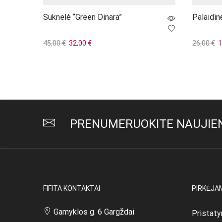
Suknelė “Green Dinara”
Palaidin
Original
Current
Or
45,00
€
32,00
€
26,00
€
1
price
price
p
Į krepšelį
Į krepšel
was:
is:
w
45,00 €.
32,00 €.
2
PRENUMERUOKITE NAUJIEN
FIFITA KONTAKTAI
PIRKĖJA
Gamyklos g. 6 Gargždai
Pristaty