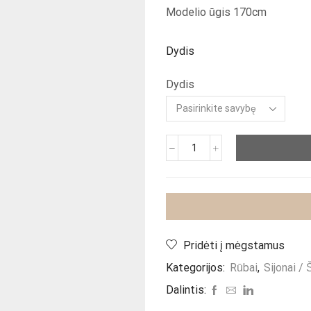
Modelio ūgis 170cm
Dydis
Dydis
produkto
kiekis:
Sijonas
"Rojana"
Pridėti į mėgstamus
Kategorijos:
Rūbai
,
Sijonai / 
Dalintis: