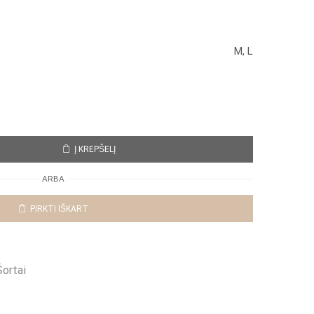
M, L
Į KREPŠELĮ
ARBA
PIRKTI IŠKART
Šortai