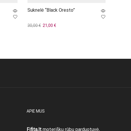
Suknelė “Black Oresto”
Džinsai
Original
Current
30,00
€
21,00
€
32,00
€
price
price
Į krepšelį
Pasirin
was:
is:
30,00 €.
21,00 €.
APIE MUS
Fifita.lt
moteriškų rūbų parduotuvė,