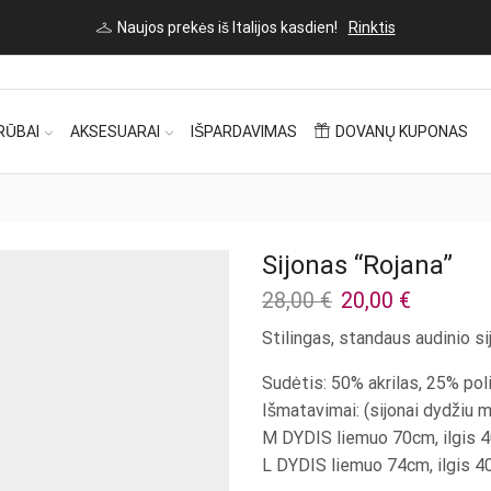
Naujos prekės iš Italijos kasdien!
Rinktis
RŪBAI
AKSESUARAI
IŠPARDAVIMAS
DOVANŲ KUPONAS
Sijonas “Rojana”
Original
Current
28,00
€
20,00
€
price
price
Stilingas, standaus audinio si
was:
is:
28,00 €.
20,00 €.
Sudėtis: 50% akrilas, 25% pol
Išmatavimai: (sijonai dydžiu m
M DYDIS liemuo 70cm, ilgis 
L DYDIS liemuo 74cm, ilgis 