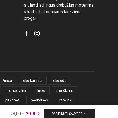
siūlanti stilingus drabužius moterims,
įskaitant aksesuarus kiekvienai
progai.
Facebook
Instagram
džinsai
eko kailiniai
eko oda
lamos vilna
linas
marškiniai
pirštinės
pėdkelnės
rankinė
yriška palaidinė
šalikas
šortai
Original price was: 28,00 €.
Current price is: 20,00 €.
28,00
€
20,00
€
PASIRINKTI SAVYBES