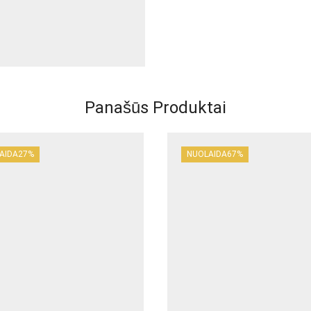
Panašūs Produktai
AIDA
27%
NUOLAIDA
67%