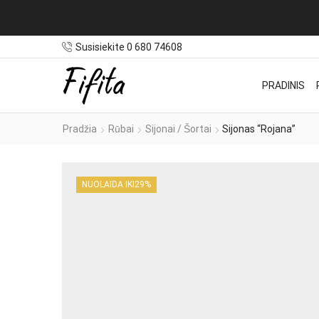
Susisiekite 0 680 74608
PRADINIS
Pradžia
Rūbai
Sijonai / Šortai
Sijonas “Rojana”
NUOLAIDA IKI
29%