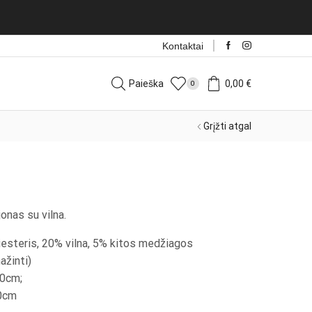
Kontaktai
Paieška
0,00
€
0
Grįžti atgal
jonas su vilna.
iesteris, 20% vilna, 5% kitos medžiagos
ažinti)
40cm;
40cm