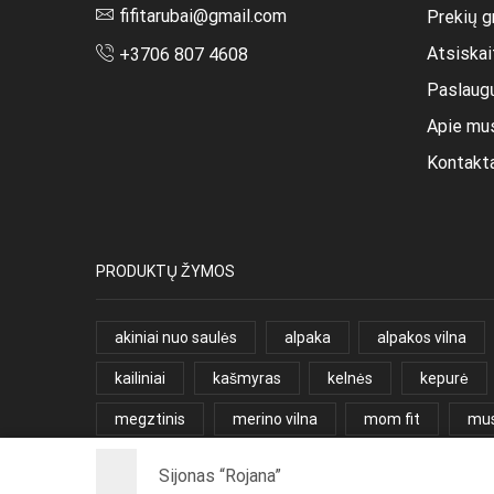
fifitarubai@gmail.com
Prekių g
Atsiska
+3706 807 4608
Paslaug
Apie mu
Kontakt
PRODUKTŲ ŽYMOS
akiniai nuo saulės
alpaka
alpakos vilna
kailiniai
kašmyras
kelnės
kepurė
megztinis
merino vilna
mom fit
mus
sijonas
slim fit
suknelė
suri baby al
Sijonas “Rojana”