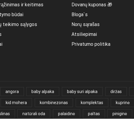
rąžinimas ir keitimas
Dovanų kuponas 🎁
itymo būdai
Bloga`s
ų teikimo sąlygos
Norų sąrašas
s
Atsiliepimai
ai
Privatumo politika
angora
baby alpaka
baby suri alpaka
diržas
kid mohera
kombinezonas
komplektas
kuprinė
linas
natūrali oda
palaidinė
paltas
piniginė
paka
triušio vilna
veliūras
velvetas
vilna
v