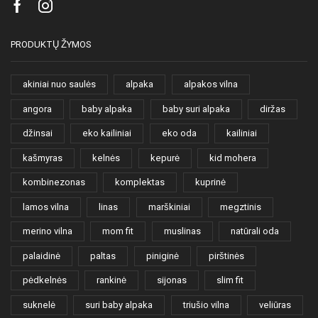
Facebook
Instagram
PRODUKTŲ ŽYMOS
akiniai nuo saulės
alpaka
alpakos vilna
angora
baby alpaka
baby suri alpaka
diržas
džinsai
eko kailiniai
eko oda
kailiniai
kašmyras
kelnės
kepurė
kid mohera
kombinezonas
komplektas
kuprinė
lamos vilna
linas
marškiniai
megztinis
merino vilna
mom fit
muslinas
natūrali oda
palaidinė
paltas
piniginė
pirštinės
pėdkelnės
rankinė
sijonas
slim fit
suknelė
suri baby alpaka
triušio vilna
veliūras