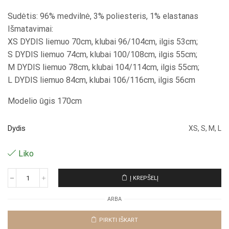
Sudėtis: 96% medvilnė, 3% poliesteris, 1% elastanas
Išmatavimai:
XS DYDIS liemuo 70cm, klubai 96/104cm, ilgis 53cm;
S DYDIS liemuo 74cm, klubai 100/108cm, ilgis 55cm;
M DYDIS liemuo 78cm, klubai 104/114cm, ilgis 55cm;
L DYDIS liemuo 84cm, klubai 106/116cm, ilgis 56cm
Modelio ūgis 170cm
Dydis
XS, S, M, L
Liko
Į KREPŠELĮ
produkto
kiekis:
ARBA
Šortai
"Grey
Lukre"
PIRKTI IŠKART