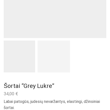
Šortai “Grey Lukre”
34,00
€
Labai patogūs, judesių nevaržantys, elastingi, džinsiniai
šortai.