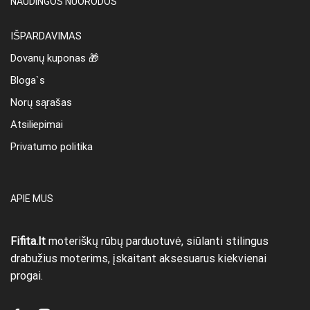
NAUDINGOS NUORODOS
IŠPARDAVIMAS
Dovanų kuponas 🎁
Bloga`s
Norų sąrašas
Atsiliepimai
Privatumo politika
APIE MUS
Fifita.lt
moteriškų rūbų parduotuvė, siūlanti stilingus
drabužius moterims, įskaitant aksesuarus kiekvienai
progai.