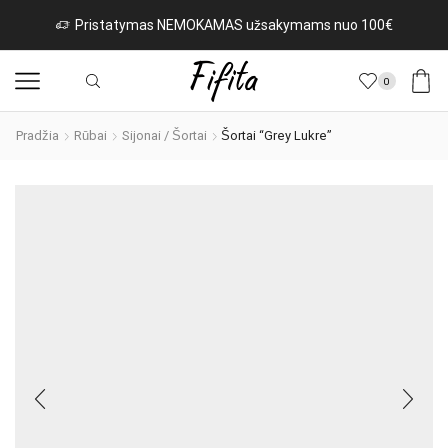
Pristatymas NEMOKAMAS užsakymams nuo 100€
0
Pradžia
Rūbai
Sijonai / Šortai
Šortai “Grey Lukre”