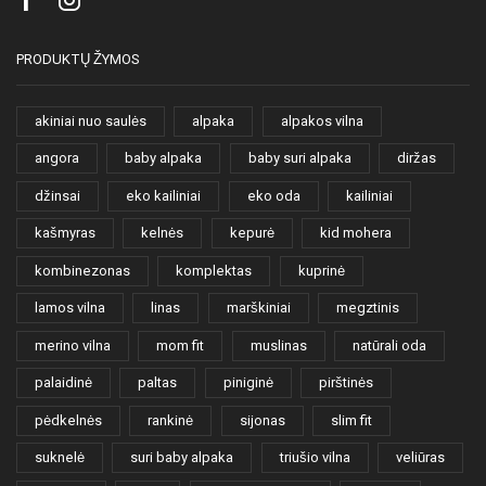
Facebook
Instagram
PRODUKTŲ ŽYMOS
akiniai nuo saulės
alpaka
alpakos vilna
angora
baby alpaka
baby suri alpaka
diržas
džinsai
eko kailiniai
eko oda
kailiniai
kašmyras
kelnės
kepurė
kid mohera
kombinezonas
komplektas
kuprinė
lamos vilna
linas
marškiniai
megztinis
merino vilna
mom fit
muslinas
natūrali oda
palaidinė
paltas
piniginė
pirštinės
pėdkelnės
rankinė
sijonas
slim fit
suknelė
suri baby alpaka
triušio vilna
veliūras