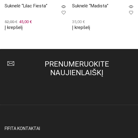
Suknelė “Lilac Fiesta”
Suknelė “Madista”
Original
Current
52,00
€
45,00
€
35,00
€
Į krepšelį
Į krepšelį
price
price
was:
is:
52,00 €.
45,00 €.
PRENUMERUOKITE
NAUJIENLAIŠKĮ
FIFITA KONTAKTAI