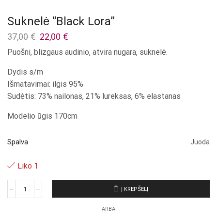
Suknelė “Black Lora”
Original
Current
37,00
€
22,00
€
price
price
Puošni, blizgaus audinio, atvira nugara, suknelė.
was:
is:
37,00 €.
22,00 €.
Dydis s/m
Išmatavimai: ilgis 95%
Sudėtis: 73% nailonas, 21% lureksas, 6% elastanas
Modelio ūgis 170cm
Spalva
Juoda
Liko 1
Į KREPŠELĮ
produkto
kiekis:
ARBA
Suknelė