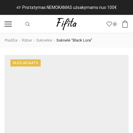
kymams nuo 100€
Naujos prekės iš Italijos kasdien
0
Pradžia
Rūbai
Suknelės
Suknelė “Black Lora”
NUOLAIDA
41%