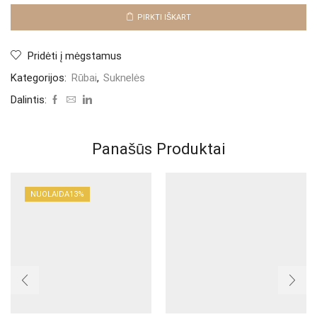
"Black
Lora"
PIRKTI IŠKART
Pridėti į mėgstamus
Kategorijos:
Rūbai
,
Suknelės
Dalintis:
Panašūs Produktai
NUOLAIDA
13%