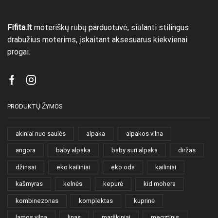
Fifita.lt
moteriškų rūbų parduotuvė, siūlanti stilingus
drabužius moterims, įskaitant aksesuarus kiekvienai
progai.
Facebook
Instagram
PRODUKTŲ ŽYMOS
akiniai nuo saulės
alpaka
alpakos vilna
angora
baby alpaka
baby suri alpaka
diržas
džinsai
eko kailiniai
eko oda
kailiniai
kašmyras
kelnės
kepurė
kid mohera
kombinezonas
komplektas
kuprinė
lamos vilna
linas
marškiniai
megztinis