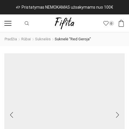
Pristatymas NEMOKAMAS užsakymams nuo 100€
0
Pradžia
Rūbai
Suknelės
Suknelė “Red Geroja”