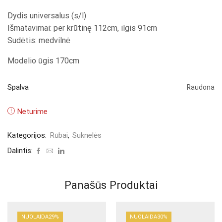
Dydis universalus (s/l)
Išmatavimai: per krūtinę 112cm, ilgis 91cm
Sudėtis: medvilnė
Modelio ūgis 170cm
Spalva
Raudona
Neturime
Kategorijos:
Rūbai
,
Suknelės
Dalintis:
Panašūs Produktai
NUOLAIDA
29%
NUOLAIDA
30%