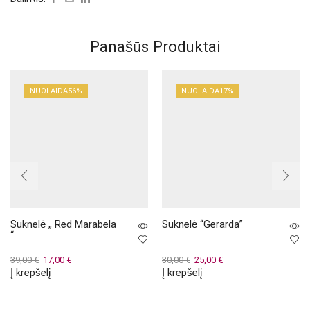
Panašūs Produktai
NUOLAIDA
56%
NUOLAIDA
17%
Suknelė „ Red Marabela
Suknelė “Gerarda”
“
Original
Current
Original
Current
39,00
€
17,00
€
30,00
€
25,00
€
Į krepšelį
Į krepšelį
price
price
price
price
was:
is:
was:
is:
39,00 €.
17,00 €.
30,00 €.
25,00 €.