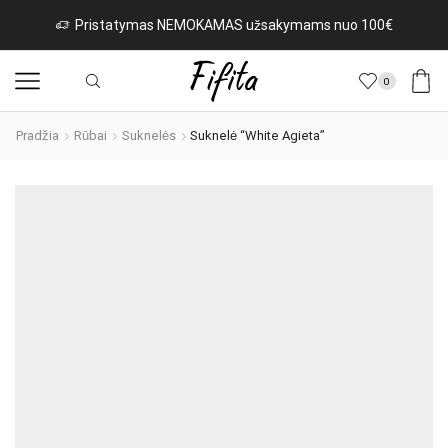
Pristatymas NEMOKAMAS užsakymams nuo 100€
0
Pradžia
Rūbai
Suknelės
Suknelė “White Agieta”