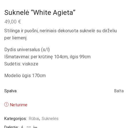
Suknelė “White Agieta”
49,00
€
Stilinga ir puošni, neriniais dekoruota suknelė su dirželiu
per liemenį.
Dydis universalus (s/l)
Išmatavimai: per krūtinę 104cm, ilgis 99cm
Sudėtis: viskoze
Modelio ūgis 170cm
Spalva
Balta
Neturime
Kategorijos:
Rūbai
,
Suknelės
Dalintis: