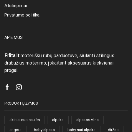
Atsiliepimai
Privatumo politika
APIE MUS
Fifita.lt
moteriškų rūbų parduotuvė, siūlanti stilingus
drabužius moterims, įskaitant aksesuarus kiekvienai
progai.
Facebook
Instagram
PRODUKTŲ ŽYMOS
akiniai nuo saulės
alpaka
alpakos vilna
angora
baby alpaka
baby suri alpaka
diržas