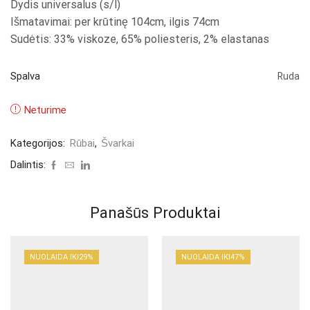
Dydis universalus (s/l)
Išmatavimai: per krūtinę 104cm, ilgis 74cm
Sudėtis: 33% viskoze, 65% poliesteris, 2% elastanas
Spalva
Ruda
Neturime
Kategorijos:
Rūbai
,
Švarkai
Dalintis:
Panašūs Produktai
NUOLAIDA IKI
29%
NUOLAIDA IKI
47%