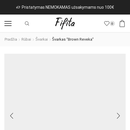
Pristatymas NEMOKAMAS užsakymams nuo 100€
0
Pradžia
Rūbai
Švarkai
Švarkas “Brown Reveka”