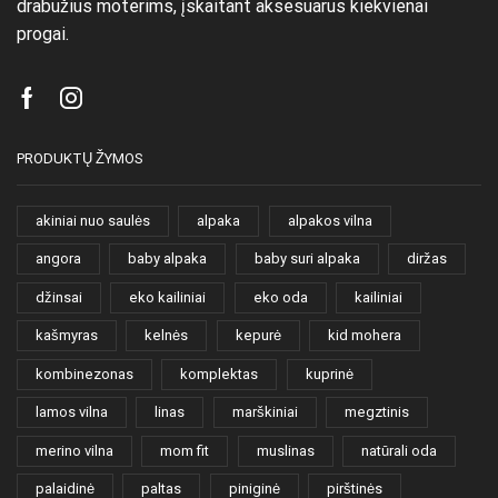
drabužius moterims, įskaitant aksesuarus kiekvienai
progai.
Facebook
Instagram
PRODUKTŲ ŽYMOS
akiniai nuo saulės
alpaka
alpakos vilna
angora
baby alpaka
baby suri alpaka
diržas
džinsai
eko kailiniai
eko oda
kailiniai
kašmyras
kelnės
kepurė
kid mohera
kombinezonas
komplektas
kuprinė
lamos vilna
linas
marškiniai
megztinis
merino vilna
mom fit
muslinas
natūrali oda
palaidinė
paltas
piniginė
pirštinės