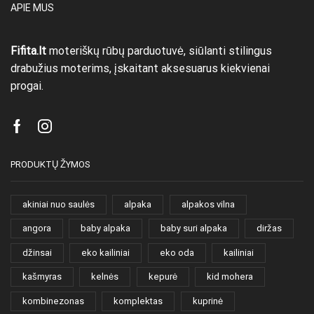
APIE MUS
Fifita.lt
moteriškų rūbų parduotuvė, siūlanti stilingus
drabužius moterims, įskaitant aksesuarus kiekvienai
progai.
Facebook
Instagram
PRODUKTŲ ŽYMOS
akiniai nuo saulės
alpaka
alpakos vilna
angora
baby alpaka
baby suri alpaka
diržas
džinsai
eko kailiniai
eko oda
kailiniai
kašmyras
kelnės
kepurė
kid mohera
kombinezonas
komplektas
kuprinė