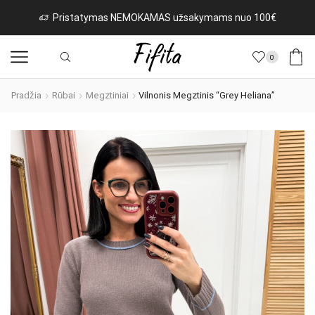
as NEMOKAMAS užsakymams nuo 100€
Naujos prek
0
Pradžia
Rūbai
Megztiniai
Vilnonis Megztinis “Grey Heliana”