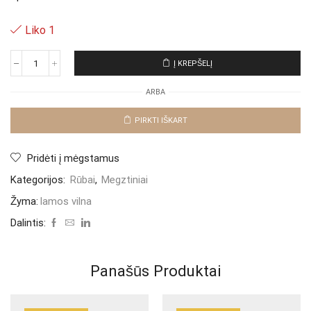
Liko 1
Į KREPŠELĮ
produkto
kiekis:
ARBA
Vilnonis
megztinis
"Grey
PIRKTI IŠKART
Heliana"
Pridėti į mėgstamus
Kategorijos:
Rūbai
,
Megztiniai
Žyma:
lamos vilna
Dalintis:
Panašūs Produktai