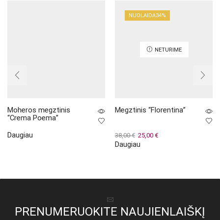
NUOLAIDA
34%
NETURIME
Moheros megztinis
Megztinis “Florentina”
“Crema Poema”
Daugiau
Original
Current
38,00
€
25,00
€
Daugiau
price
price
was:
is:
38,00 €.
25,00 €.
PRENUMERUOKITE NAUJIENLAIŠKĮ