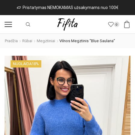
OKAMAS užsakymams nuo 100€
Naujos prekės iš It
0
Pradžia
Rūbai
Megztiniai
Vilnos Megztinis “Blue Saulana”
NUOLAIDA
18%