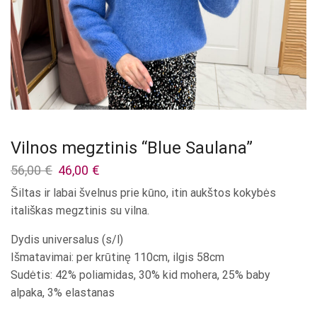
Vilnos megztinis “Blue Saulana”
Original
Current
56,00
€
46,00
€
price
price
Šiltas ir labai švelnus prie kūno, itin aukštos kokybės
was:
is:
itališkas megztinis su vilna.
56,00 €.
46,00 €.
Dydis universalus (s/l)
Išmatavimai: per krūtinę 110cm, ilgis 58cm
Sudėtis: 42% poliamidas, 30% kid mohera, 25% baby
alpaka, 3% elastanas