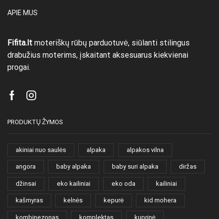
APIE MUS
Fifita.lt
moteriškų rūbų parduotuvė, siūlanti stilingus
drabužius moterims, įskaitant aksesuarus kiekvienai
progai.
Facebook
Instagram
PRODUKTŲ ŽYMOS
akiniai nuo saulės
alpaka
alpakos vilna
angora
baby alpaka
baby suri alpaka
diržas
džinsai
eko kailiniai
eko oda
kailiniai
kašmyras
kelnės
kepurė
kid mohera
kombinezonas
komplektas
kuprinė