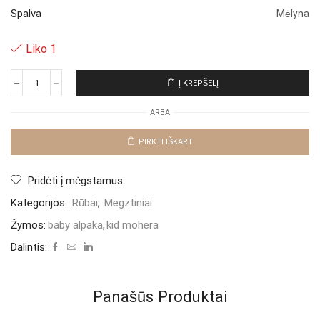
Spalva
Mėlyna
Liko 1
Į KREPŠELĮ
produkto
kiekis:
ARBA
Vilnos
megztinis
"Blue
PIRKTI IŠKART
Saulana"
Pridėti į mėgstamus
Kategorijos:
Rūbai
,
Megztiniai
Žymos:
baby alpaka
,
kid mohera
Dalintis:
Panašūs Produktai