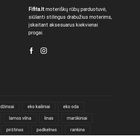
Fifita.lt
moteriškų rūbų parduotuvė,
siūlanti stilingus drabužius moterims,
įskaitant aksesuarus kiekvienai
progai.
Facebook
Instagram
džinsai
eko kailiniai
eko oda
lamos vilna
linas
marškiniai
pirštinės
pėdkelnės
rankinė