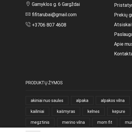
Gamyklos g. 6 Gargždai
Pristaty
fifitarubai@gmail.com
Prekių g
Atsiska
+3706 807 4608
Paslaug
Apie mu
Kontakt
PRODUKTŲ ŽYMOS
akiniai nuo saulės
alpaka
alpakos vilna
kailiniai
kašmyras
kelnės
kepurė
megztinis
merino vilna
mom fit
mus