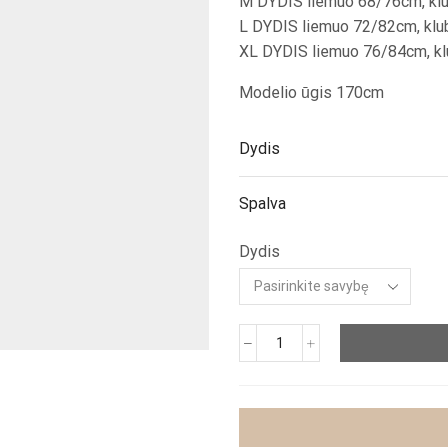
M DYDIS liemuo 68/76cm, klu
L DYDIS liemuo 72/82cm, klu
XL DYDIS liemuo 76/84cm, kl
Modelio ūgis 170cm
Dydis
Spalva
Dydis
produkto
kiekis:
Džinsai
"Bon
Bon