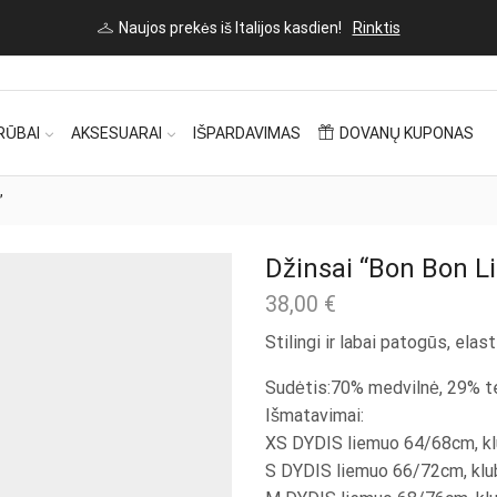
Naujos prekės iš Italijos kasdien!
Rinktis
RŪBAI
AKSESUARAI
IŠPARDAVIMAS
DOVANŲ KUPONAS
”
Džinsai “Bon Bon L
38,00
€
Stilingi ir labai patogūs, elast
Sudėtis:70% medvilnė, 29% te
Išmatavimai:
XS DYDIS liemuo 64/68cm, kl
S DYDIS liemuo 66/72cm, klu