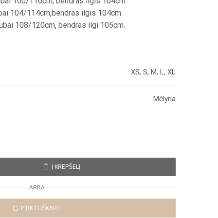
bai 100/110cm, bendras ilgis 104cm.
bai 104/114cm,bendras ilgis 104cm.
ubai 108/120cm, bendras ilgi 105cm.
XS, S, M, L, XL
Mėlyna
Į KREPŠELĮ
ARBA
PIRKTI IŠKART