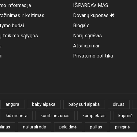
mo informacija
IŠPARDAVIMAS
rąžinimas ir keitimas
Dovanų kuponas 🎁
itymo būdai
Bloga`s
ų teikimo sąlygos
Norų sąrašas
s
Atsiliepimai
ai
Privatumo politika
angora
baby alpaka
baby suri alpaka
diržas
kid mohera
kombinezonas
komplektas
kuprinė
linas
natūrali oda
palaidinė
paltas
piniginė