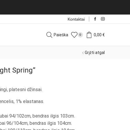
Kontaktai
Paieška
0,00
€
0
Grįžti atgal
ight Spring”
ingi, platesni džinsai.
ncelis, 1% elastanas.
ubai 94/102cm, bendras ilgis 103cm.
bai 96/104cm, bendras ilgis 104cm.