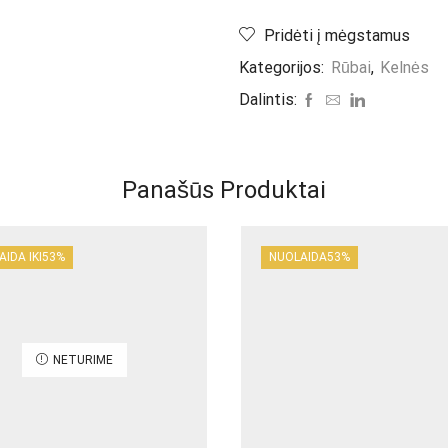
Light
Spring"
Pridėti į mėgstamus
Kategorijos:
Rūbai
,
Kelnės
Dalintis:
Panašūs Produktai
IDA IKI
53%
NUOLAIDA
53%
NETURIME