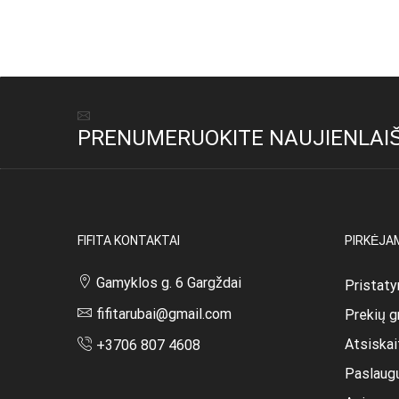
Į krepšelį
Pasirink
was:
is:
w
26,00 €.
12,00 €.
2
PRENUMERUOKITE NAUJIENLAIŠ
FIFITA KONTAKTAI
PIRKĖJA
Gamyklos g. 6 Gargždai
Pristaty
fifitarubai@gmail.com
Prekių g
Atsiska
+3706 807 4608
Paslaug