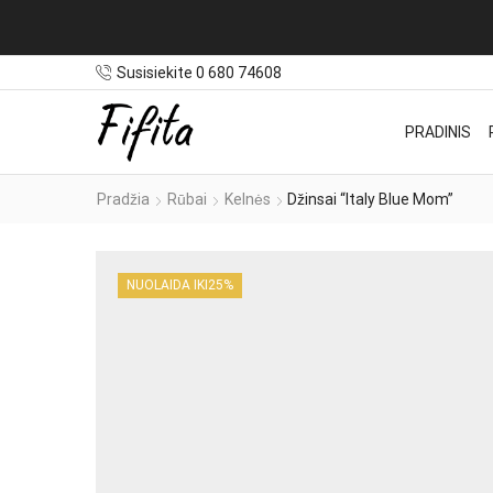
Susisiekite 0 680 74608
PRADINIS
Pradžia
Rūbai
Kelnės
Džinsai “Italy Blue Mom”
NUOLAIDA IKI
25%