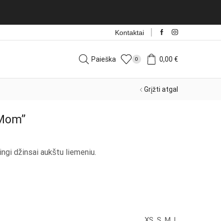
Kontaktai
Paieška
0,00
€
0
Grįžti atgal
 Mom”
tingi džinsai aukštu liemeniu.
XS, S, M, L