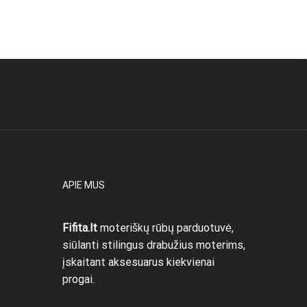
This
Pasirinkti savybes
Pasirin
was:
is:
product
32,00 €.
7,00 €.
has
multiple
variants.
The
options
may
be
chosen
on
the
product
APIE MUS
page
Fifita.lt
moteriškų rūbų parduotuvė,
siūlanti stilingus drabužius moterims,
įskaitant aksesuarus kiekvienai
progai.