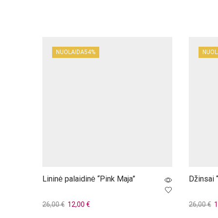
NUOLAIDA
54%
NUOLA
Lininė palaidinė “Pink Maja”
Džinsai 
Original
Current
Or
26,00
€
12,00
€
26,00
€
1
price
price
p