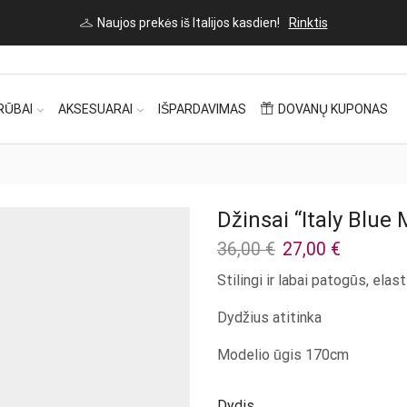
Naujos prekės iš Italijos kasdien!
Rinktis
RŪBAI
AKSESUARAI
IŠPARDAVIMAS
DOVANŲ KUPONAS
Džinsai “Italy Blue
Original
Current
36,00
€
27,00
€
price
price
Stilingi ir labai patogūs, elas
was:
is:
36,00 €.
27,00 €.
Dydžius atitinka
Modelio ūgis 170cm
Dydis