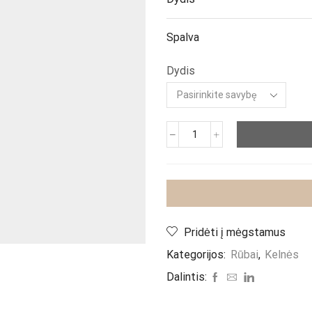
Spalva
Dydis
produkto
kiekis:
Džinsai
"Italy
Blue
Mom"
Pridėti į mėgstamus
Kategorijos:
Rūbai
,
Kelnės
Dalintis: