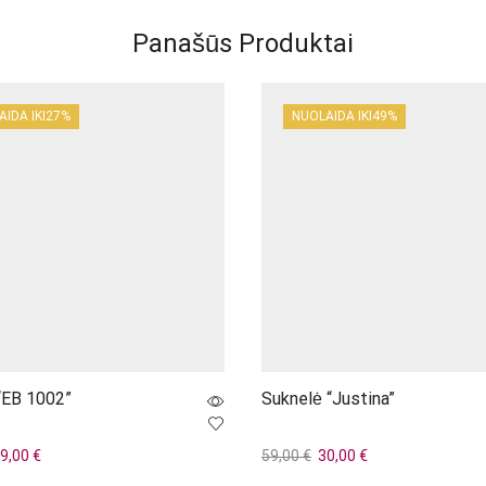
Panašūs Produktai
IDA IKI
27%
NUOLAIDA IKI
49%
“EB 1002”
Suknelė “Justina”
iginal
Current
Original
Current
9,00
€
59,00
€
30,00
€
rice
price
price
price