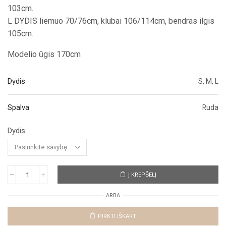
103cm.
L DYDIS liemuo 70/76cm, klubai 106/114cm, bendras ilgis
105cm.
Modelio ūgis 170cm
Dydis
S, M, L
Spalva
Ruda
Dydis
Į KREPŠELĮ
produkto
kiekis:
ARBA
Džinsai
"Leo
Kiko"
PIRKTI IŠKART