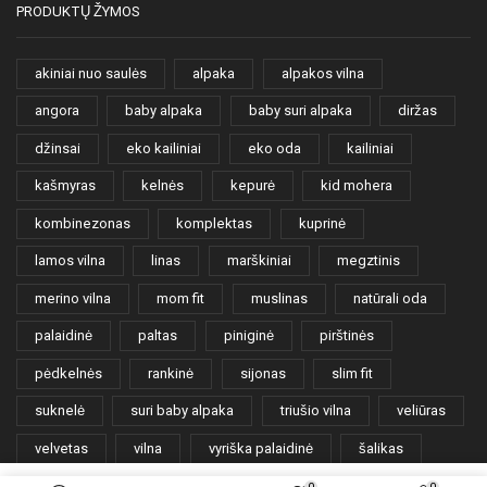
PRODUKTŲ ŽYMOS
akiniai nuo saulės
alpaka
alpakos vilna
angora
baby alpaka
baby suri alpaka
diržas
džinsai
eko kailiniai
eko oda
kailiniai
kašmyras
kelnės
kepurė
kid mohera
kombinezonas
komplektas
kuprinė
lamos vilna
linas
marškiniai
megztinis
merino vilna
mom fit
muslinas
natūrali oda
palaidinė
paltas
piniginė
pirštinės
pėdkelnės
rankinė
sijonas
slim fit
suknelė
suri baby alpaka
triušio vilna
veliūras
velvetas
vilna
vyriška palaidinė
šalikas
šortai