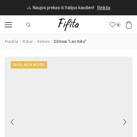
Naujos prekės iš Italijos kasdien!
Rinktis
0
Pradžia
Rūbai
Kelnės
Džinsai “Leo Kiko”
NUOLAIDA IKI
29%