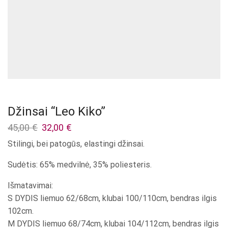
Džinsai “Leo Kiko”
Original
Current
45,00
€
32,00
€
price
price
Stilingi, bei patogūs, elastingi džinsai.
was:
is:
45,00 €.
32,00 €.
Sudėtis: 65% medvilnė, 35% poliesteris.
Išmatavimai:
S DYDIS liemuo 62/68cm, klubai 100/110cm, bendras ilgis
102cm.
M DYDIS liemuo 68/74cm, klubai 104/112cm, bendras ilgis